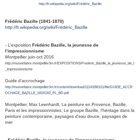
http://fr.wikipedia.org/wiki/Frédéric_Bazille
Frédéric Bazille (1841-1870)
http://fr.wikipedia.org/wiki/Frédéric_Bazille
- L’exposition
Frédéric Bazille, la jeunesse de
l’impressionnisme
Montpellier
juin-oct 2016
http://museefabre.montpellier3m.fr/EXPOSITIONS/Frederic_Bazille_la_jeunesse_de_l
_impressionnisme
Guide d'accrochage
http://museefabre.montpellier3m.fr/content/download/11143/86101/file/GUIDE_ACCR
OCHAGE_BAZILLE_160X160_PL_BD.pdf
Montpellier, Max Leenhardt, La peinture en Provence, Bazille,
Paris et les impressionnistes, Le groupe Bazille, l'héritage dans la
peinture contemporaine, paysages d'eau douce, paysages de
mer