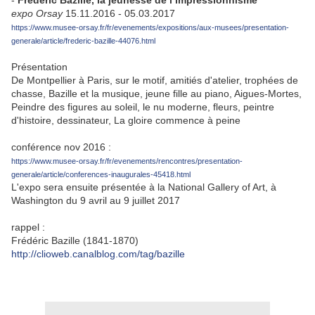
-
Frédéric Bazille, la jeunesse de l’impressionnisme
expo Orsay
15.11.2016 - 05.03.2017
https://www.musee-orsay.fr/fr/evenements/expositions/aux-musees/presentation-
generale/article/frederic-bazille-44076.html
Présentation
De Montpellier à Paris, sur le motif, amitiés d'atelier, trophées de
chasse, Bazille et la musique, jeune fille au piano, Aigues-Mortes,
Peindre des figures au soleil, le nu moderne, fleurs, peintre
d'histoire, dessinateur, La gloire commence à peine
conférence nov 2016 :
https://www.musee-orsay.fr/fr/evenements/rencontres/presentation-
generale/article/conferences-inaugurales-45418.html
L'expo sera ensuite présentée à la National Gallery of Art, à
Washington du 9 avril au 9 juillet 2017
rappel :
Frédéric Bazille (1841-1870)
http://clioweb.canalblog.com/tag/bazille
.