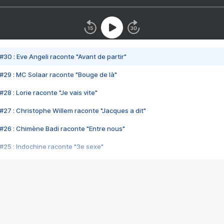
#30 : Eve Angeli raconte "Avant de partir"
#29 : MC Solaar raconte "Bouge de là"
28 : Lorie raconte "Je vais vite"
#27 : Christophe Willem raconte "Jacques a dit"
#26 : Chimène Badi raconte "Entre nous"
#25 : Indochine raconte "3e sexe"
#24 : Zaho raconte "C'est chelou"
#23 : Patrick Bruel raconte "Au café des délices"
#22 : Kyo raconte "Le chemin"
#21 : Nolwenn Leroy raconte "Cassé"