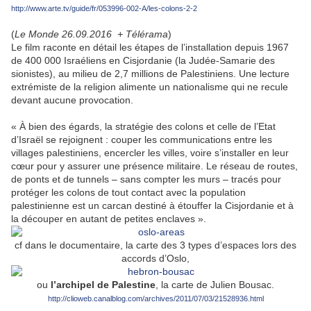
http://www.arte.tv/guide/fr/053996-002-A/les-colons-2-2
(
Le Monde 26.09.2016 + Télérama
)
Le film raconte en détail les étapes de l’installation depuis 1967
de 400 000 Israéliens en Cisjordanie (la Judée-Samarie des
sionistes), au milieu de 2,7 millions de Palestiniens. Une lecture
extrémiste de la religion alimente un nationalisme qui ne recule
devant aucune provocation.
« À bien des égards, la stratégie des colons et celle de l’Etat
d’Israël se rejoignent : couper les communications entre les
villages palestiniens, encercler les villes, voire s’installer en leur
cœur pour y assurer une présence militaire. Le réseau de routes,
de ponts et de tunnels – sans compter les murs – tracés pour
protéger les colons de tout contact avec la population
palestinienne est un carcan destiné à étouffer la Cisjordanie et à
la découper en autant de petites enclaves ».
cf dans le documentaire, la carte des 3 types d’espaces lors des
accords d’Oslo,
ou
l’archipel de Palestine
, la carte de Julien Bousac.
http://clioweb.canalblog.com/archives/2011/07/03/21528936.html