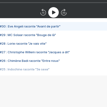
#30 : Eve Angeli raconte "Avant de partir"
#29 : MC Solaar raconte "Bouge de là"
28 : Lorie raconte "Je vais vite"
#27 : Christophe Willem raconte "Jacques a dit"
#26 : Chimène Badi raconte "Entre nous"
#25 : Indochine raconte "3e sexe"
#24 : Zaho raconte "C'est chelou"
#23 : Patrick Bruel raconte "Au café des délices"
#22 : Kyo raconte "Le chemin"
#21 : Nolwenn Leroy raconte "Cassé"