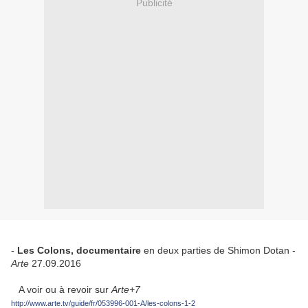
Publicité
-
Les Colons, documentaire
en deux parties de Shimon Dotan -
Arte
27.09.2016
A voir ou à revoir sur
Arte+7
http://www.arte.tv/guide/fr/053996-001-A/les-colons-1-2