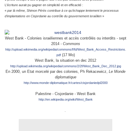
L'écriture aurait pu gagner en simplicité et en efficacité :
«
par là même, Shimon Pérès contribue à ce qu'échappe lentement le processus
d'implantations en Cisjordanie au contrôle du gouvernement
israélien
»
West Bank - Colonies israéliennes et accès contrôlés ou interdits - sept
2014 -
Commons
http://upload.wikimedia.org/wikipedia/commons/f/fd/West_Bank_Access_Restrictions.
(17 Mo)
pdf
West Bank, la situation en dec 201
2
http://upload.wikimedia.org/wikipedia/commons/2/2f/West_Bank_Dec_2012.jpg
En 2000, un Etat morcelé par des colonies, Ph Rekacewicz,
Le Monde
diplomatique
http://www.monde-diplomatique.fr/cartes/cisjordaniedpl2000
Palestine - Cisjordanie - West Bank
http://en.wikipedia.org/wiki/West_Bank
.
.