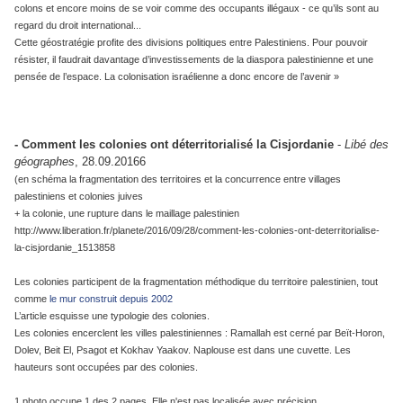
colons et encore moins de se voir comme des occupants illégaux - ce qu’ils sont au
regard du droit international...
Cette géostratégie profite des divisions politiques entre Palestiniens. Pour pouvoir
résister, il faudrait davantage d’investissements de la diaspora palestinienne et une
pensée de l’espace. La colonisation israélienne a donc encore de l’avenir »
- Comment les colonies ont déterritorialisé la Cisjordanie
-
Libé des
géographes
, 28.09.20166
(en schéma la fragmentation des territoires et la concurrence entre villages
palestiniens et colonies juives
+ la colonie, une rupture dans le maillage palestinien
http://www.liberation.fr/planete/2016/09/28/comment-les-colonies-ont-deterritorialise-
la-cisjordanie_1513858
Les colonies participent de la fragmentation méthodique du territoire palestinien, tout
comme
le mur construit depuis 2002
L’article esquisse une typologie des colonies.
Les colonies encerclent les villes palestiniennes : Ramallah est cerné par Beït-Horon,
Dolev, Beit El, Psagot et Kokhav Yaakov. Naplouse est dans une cuvette. Les
hauteurs sont occupées par des colonies.
1 photo occupe 1 des 2 pages. Elle n'est pas localisée avec précision.