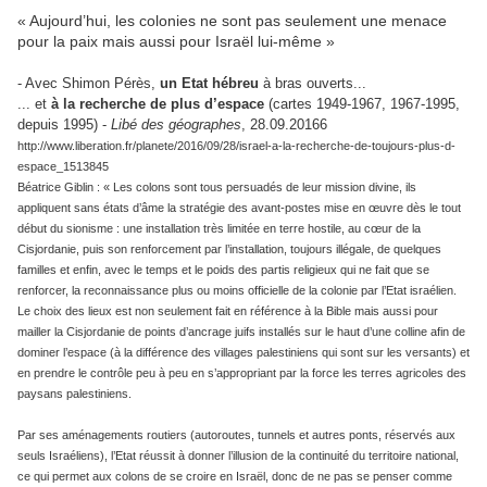
« Aujourd’hui, les colonies ne sont pas seulement une menace
pour la paix mais aussi pour Israël lui-même »
- Avec Shimon Pérès,
un Etat hébreu
à bras ouverts...
... et
à la recherche de plus d’espace
(cartes 1949-1967, 1967-1995,
depuis 1995) -
Libé des géographes
, 28.09.20166
http://www.liberation.fr/planete/2016/09/28/israel-a-la-recherche-de-toujours-plus-d-
espace_1513845
Béatrice Giblin : « Les colons sont tous persuadés de leur mission divine, ils
appliquent sans états d’âme la stratégie des avant-postes mise en œuvre dès le tout
début du sionisme : une installation très limitée en terre hostile, au cœur de la
Cisjordanie, puis son renforcement par l’installation, toujours illégale, de quelques
familles et enfin, avec le temps et le poids des partis religieux qui ne fait que se
renforcer, la reconnaissance plus ou moins officielle de la colonie par l’Etat israélien.
Le choix des lieux est non seulement fait en référence à la Bible mais aussi pour
mailler la Cisjordanie de points d’ancrage juifs installés sur le haut d’une colline afin de
dominer l’espace (à la différence des villages palestiniens qui sont sur les versants) et
en prendre le contrôle peu à peu en s’appropriant par la force les terres agricoles des
paysans palestiniens.
Par ses aménagements routiers (autoroutes, tunnels et autres ponts, réservés aux
seuls Israéliens), l’Etat réussit à donner l’illusion de la continuité du territoire national,
ce qui permet aux colons de se croire en Israël, donc de ne pas se penser comme