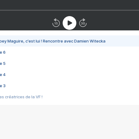
bey Maguire, c'est lui ! Rencontre avec Damien Witecka
e 6
e 5
e 4
e 3
s créatrices de la VF !
e 2
e 1
e Mektoub My Love arrive enfin ! Rencontre avec Shaïn Boumedine et Sal