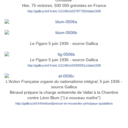
constitué.
Hier, 75 victoires, 500 000 grévistes en France
http://gallica.bnf.fr/ark:/12148/cb327877302/date1936
Le Figaro
5 juin 1936 - source Gallica
Le Figaro
5 juin 1936 - source Gallica
http://gallica.bnf.fr/ark:/12148/cb34355551z/date1936
L'Action Française
organe du nationalisme intégral
, 5 juin 1936 -
source Gallica
Béraud prépare la charge antisémite de Vallat à la Chambre
contre Léon Blum ("
Le nouveau maître
")
http://gallica.bnf.fr/html/und/presse-et-revues/les-principaux-quotidiens
.