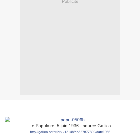
Publicité
Le Populaire, 5 juin 1936 - source Gallica
http://gallica.bnf.fr/ark:/12148/cb327877302/date1936