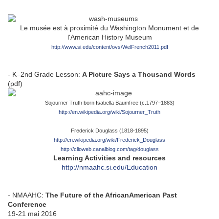
Le musée est à proximité du Washington Monument et de
l'American History Museum
http://www.si.edu/content/ovs/WelFrench2011.pdf
- K–2nd Grade Lesson:
A Picture Says a Thousand Words
(pdf)
Sojourner Truth born Isabella Baumfree (c.1797–1883)
http://en.wikipedia.org/wiki/Sojourner_Truth
Frederick Douglass (1818-1895)
http://en.wikipedia.org/wiki/Frederick_Douglass
http://clioweb.canalblog.com/tag/douglass
Learning Activities and resources
http://nmaahc.si.edu/Education
- NMAAHC:
The Future of the AfricanAmerican Past
Conference
19-21 mai 2016