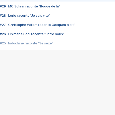
#29 : MC Solaar raconte "Bouge de là"
28 : Lorie raconte "Je vais vite"
#27 : Christophe Willem raconte "Jacques a dit"
#26 : Chimène Badi raconte "Entre nous"
#25 : Indochine raconte "3e sexe"
#24 : Zaho raconte "C'est chelou"
#23 : Patrick Bruel raconte "Au café des délices"
#22 : Kyo raconte "Le chemin"
#21 : Nolwenn Leroy raconte "Cassé"
#20 : Patrick Hernandez raconte "Born to be alive"
#19 : Lorie raconte "Près de moi"
#18 : Michael Jones raconte "A nos actes manqués" (avec Jean-Jacque