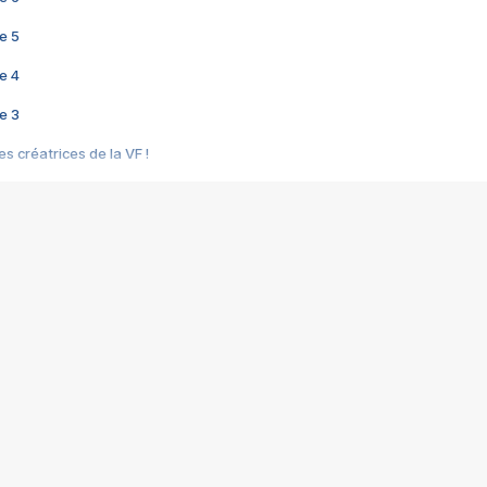
e 5
e 4
e 3
s créatrices de la VF !
e 2
e 1
e Mektoub My Love arrive enfin ! Rencontre avec Shaïn Boumedine et Sal
i : après Toni en famille
elle réalise le bouleversant Dites lui que je l'aime
ais ! Rencontre autour de Vie privée de Rebecca Zlotowski
 de Marguerite, Grave... Rencontre avec Ella Rumpf
 Les Rêveurs, un film intime sur la santé mentale