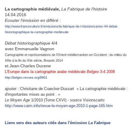
La cartographie médiévale,
La Fabrique de l'histoire
14.04.2016
Ecouter l'émission en différé
:
http://www.franceculture.fr/emissions/la-fabrique-de-l-histoire/cartes-44-debat-
historiographique-la-cartographie-medievale
Débat historiographique
4/4
avec Emmanuelle Vagnon
Cartographie et représentations de l'Orient méditerranéen en Occident : du milieu du
XIIIe à la fin du XVe siècle, Brepols 2014
et Jean-Charles Ducene
L’Europe dans la cartographie arabe médiévale
Belgeo
3-4 2008
http://belgeo.revues.org/8801
ajouter : Christiane de Craecker-Dussart « La cartographie médiévale :
d'importantes mises au point . »
Le Moyen Age
1/2010 (Tome CXVI) - source Visionscarto
http://www.cairn.info/revue-le-moyen-age-2010-1-page-165.htm
Liens vers des auteurs cités dans l'émission
La Fabrique