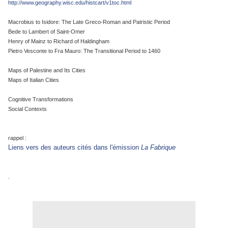
http://www.geography.wisc.edu/histcart/v1toc.html
Macrobius to Isidore: The Late Greco-Roman and Patristic Period
Bede to Lambert of Saint-Omer
Henry of Mainz to Richard of Haldingham
Pietro Vesconte to Fra Mauro: The Transitional Period to 1460
Maps of Palestine and Its Cities
Maps of Italian Cities
Cognitive Transformations
Social Contexts
rappel :
Liens vers des auteurs cités dans l'émission
La Fabrique
.
.