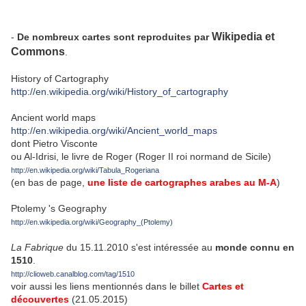
Wikipedia et
-
De nombreux cartes sont reproduites par
Commons
.
History of Cartography
http://en.wikipedia.org/wiki/History_of_cartography
Ancient world maps
http://en.wikipedia.org/wiki/Ancient_world_maps
dont Pietro Visconte
ou Al-Idrisi, le livre de Roger (Roger II roi normand de Sicile)
http://en.wikipedia.org/wiki/Tabula_Rogeriana
(en bas de page,
une liste de cartographes arabes au M-A
)
Ptolemy 's Geography
http://en.wikipedia.org/wiki/Geography_(Ptolemy)
La Fabrique
du 15.11.2010 s'est intéressée au
monde connu en
1510
.
http://clioweb.canalblog.com/tag/1510
voir aussi les liens mentionnés dans le billet
Cartes et
découvertes
(21.05.2015)