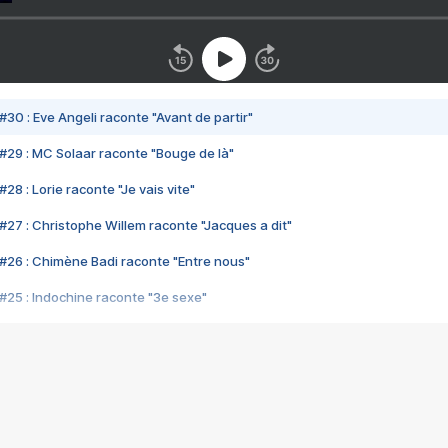
#30 : Eve Angeli raconte "Avant de partir"
#29 : MC Solaar raconte "Bouge de là"
28 : Lorie raconte "Je vais vite"
#27 : Christophe Willem raconte "Jacques a dit"
#26 : Chimène Badi raconte "Entre nous"
#25 : Indochine raconte "3e sexe"
#24 : Zaho raconte "C'est chelou"
#23 : Patrick Bruel raconte "Au café des délices"
#22 : Kyo raconte "Le chemin"
#21 : Nolwenn Leroy raconte "Cassé"