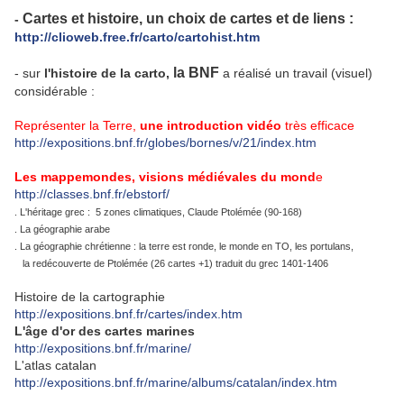
Cartes et histoire, un choix de cartes et de liens :
-
http://clioweb.free.fr/carto/cartohist.htm
la BNF
- sur
l'histoire de la carto,
a réalisé un travail (visuel)
considérable :
Représenter la Terre,
une introduction vidéo
très efficace
http://expositions.bnf.fr/globes/bornes/v/21/index.htm
Les mappemondes, visions médiévales du mond
e
http://classes.bnf.fr/ebstorf/
. L'héritage grec : 5 zones climatiques, Claude Ptolémée (90-168)
. La géographie arabe
. La géographie chrétienne : la terre est ronde, le monde en TO, les portulans,
la redécouverte de Ptolémée (26 cartes +1) traduit du grec 1401-1406
Histoire de la cartographie
http://expositions.bnf.fr/cartes/index.htm
L'âge d'or des cartes marines
http://expositions.bnf.fr/marine/
L'atlas catalan
http://expositions.bnf.fr/marine/albums/catalan/index.htm