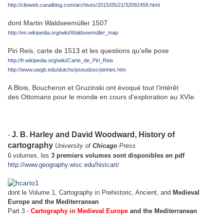
http://clioweb.canalblog.com/archives/2015/05/21/32092458.html
dont Martin Waldseemüller 1507
http://en.wikipedia.org/wiki/Waldseemüller_map
Piri Reis, carte de 1513 et les questions qu'elle pose
http://fr.wikipedia.org/wiki/Carte_de_Piri_Reis
http://www.uwgb.edu/dutchs/pseudosc/piriries.htm
A Blois, Boucheron et Gruzinski ont évoqué tout l'intérêt
des Ottomans pour le monde en cours d'exploration au XVIe.
J. B. Harley and David Woodward,
History of
-
cartography
University of
Chicago
Press
6 volumes, les
3 premiers volumes sont disponibles en pdf
http://www.geography.wisc.edu/histcart/
dont le Volume 1, Cartography in Prehistoric, Ancient, and
Medieval
Europe and the Mediterranean
Part 3 -
Cartography in Medieval Europe
and the Mediterranean