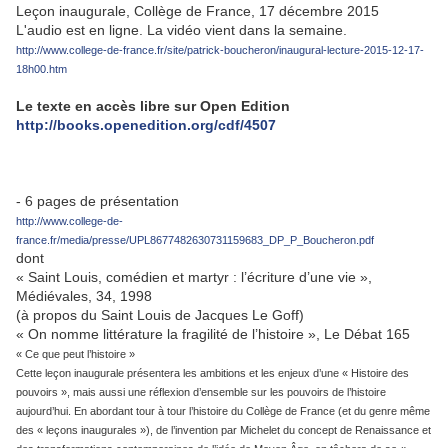
Leçon inaugurale, Collège de France, 17 décembre 2015
L'audio est en ligne. La vidéo vient dans la semaine.
http://www.college-de-france.fr/site/patrick-boucheron/inaugural-lecture-2015-12-17-
18h00.htm
Le texte en accès libre sur Open Edition
http://books.openedition.org/cdf/4507
- 6 pages de présentation
http://www.college-de-
france.fr/media/presse/UPL8677482630731159683_DP_P_Boucheron.pdf
dont
« Saint Louis, comédien et martyr : l’écriture d’une vie »,
Médiévales, 34, 1998
(à propos du Saint Louis de Jacques Le Goff)
« On nomme littérature la fragilité de l’histoire », Le Débat 165
« Ce que peut l’histoire »
Cette leçon inaugurale présentera les ambitions et les enjeux d’une « Histoire des
pouvoirs », mais aussi une réflexion d’ensemble sur les pouvoirs de l’histoire
aujourd’hui. En abordant tour à tour l’histoire du Collège de France (et du genre même
des « leçons inaugurales »), de l’invention par Michelet du concept de Renaissance et