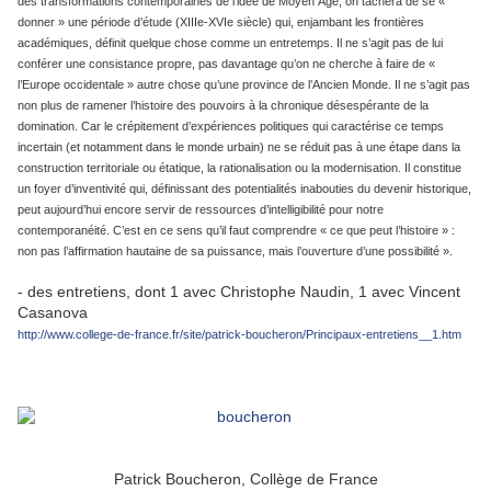
des transformations contemporaines de l’idée de Moyen Âge, on tâchera de se «
donner » une période d’étude (XIIIe-XVIe siècle) qui, enjambant les frontières
académiques, définit quelque chose comme un entretemps. Il ne s’agit pas de lui
conférer une consistance propre, pas davantage qu’on ne cherche à faire de «
l’Europe occidentale » autre chose qu’une province de l’Ancien Monde. Il ne s’agit pas
non plus de ramener l’histoire des pouvoirs à la chronique désespérante de la
domination. Car le crépitement d’expériences politiques qui caractérise ce temps
incertain (et notamment dans le monde urbain) ne se réduit pas à une étape dans la
construction territoriale ou étatique, la rationalisation ou la modernisation. Il constitue
un foyer d’inventivité qui, définissant des potentialités inabouties du devenir historique,
peut aujourd’hui encore servir de ressources d’intelligibilité pour notre
contemporanéité. C’est en ce sens qu’il faut comprendre « ce que peut l’histoire » :
non pas l’affirmation hautaine de sa puissance, mais l’ouverture d’une possibilité ».
- des entretiens, dont 1 avec Christophe Naudin, 1 avec Vincent
Casanova
http://www.college-de-france.fr/site/patrick-boucheron/Principaux-entretiens__1.htm
Patrick Boucheron, Collège de France