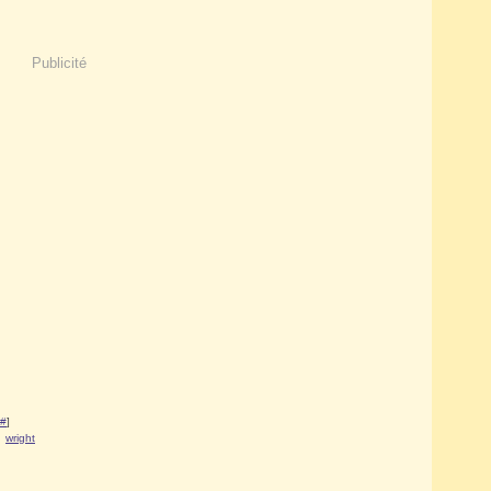
Publicité
#
]
,
wright