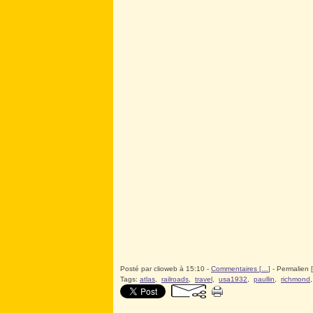
Posté par clioweb à 15:10 -
Commentaires [
…
]
- Permalien [
Tags:
atlas
,
railroads
,
travel
,
usa1932
,
paullin
,
richmond