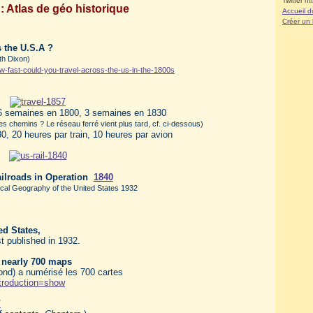
Twitter ht
: Atlas de géo historique
Accueil d
Créer un
s the U.S.A ?
th Dixon)
w-fast-could-you-travel-across-the-us-in-the-1800s
 6 semaines en 1800, 3 semaines en 1830
es chemins ? Le réseau ferré vient plus tard, cf. ci-dessous)
0, 20 heures par train, 10 heures par avion
ilroads in Operation
1840
rical Geography of the United States 1932
ed States,
st published in 1932.
's nearly 700 maps
ond) a numérisé les 700 cartes
introduction=show
/