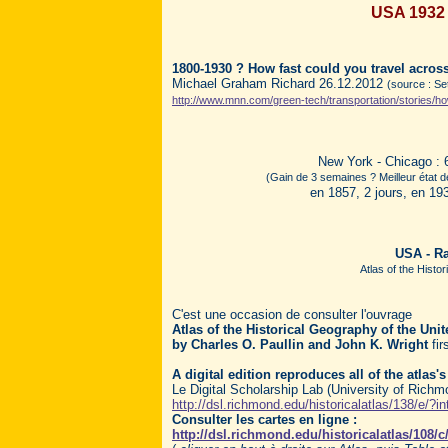
USA 1932 
1800-1930 ? How fast could you travel acros
Michael Graham Richard 26.12.2012
(source : Se
http://www.mnn.com/green-tech/transportation/stories/ho
New York - Chicago :
(Gain de 3 semaines ? Meilleur état d
en 1857, 2 jours, en 193
USA - Ra
Atlas of the Histo
C'est une occasion de consulter l'ouvrage
Atlas of the Historical Geography of the Unit
by Charles O. Paullin and John K. Wright
fir
A digital edition reproduces all of the atlas
Le Digital Scholarship Lab (University of Richm
http://dsl.richmond.edu/historicalatlas/138/e/?
Consulter les cartes en ligne :
http://dsl.richmond.edu/historicalatlas/108/c