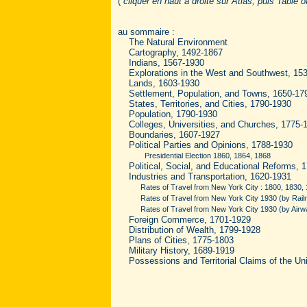
(
cliquer en haut à droite sur Atlas, puis Table 
au sommaire :
The Natural Environment
Cartography, 1492-1867
Indians, 1567-1930
Explorations in the West and Southwest, 15
Lands, 1603-1930
Settlement, Population, and Towns, 1650-17
States, Territories, and Cities, 1790-1930
Population, 1790-1930
Colleges, Universities, and Churches, 1775-
Boundaries, 1607-1927
Political Parties and Opinions, 1788-1930
Presidential Election 1860, 1864, 1868
Political, Social, and Educational Reforms, 
Industries and Transportation, 1620-1931
Rates of Travel from New York City : 1800, 1830, 
Rates of Travel from New York City 1930 (by Railr
Rates of Travel from New York City 1930 (by Airw
Foreign Commerce, 1701-1929
Distribution of Wealth, 1799-1928
Plans of Cities, 1775-1803
Military History, 1689-1919
Possessions and Territorial Claims of the Uni