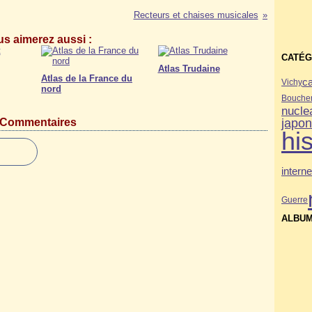
Recteurs et chaises musicales
s aimerez aussi :
CATÉG
Atlas Trudaine
Atlas de la France du
ca
Vichy
nord
Bouche
nucle
Commentaires
japo
his
interne
Guerre
ALBUM