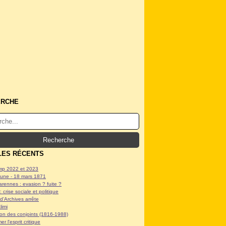
ERCHE
LES RÉCENTS
p 2022 et 2023
ne - 18 mars 1871
arennes : evasion ? fuite ?
: crise sociale et politique
d'Archives arrête
limi
tion des conjoints (1816-1988)
er l'esprit critique