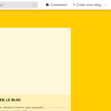
Connexion
+
Créer mon blog
EB, LE BLOG
ire, Medias & Internet, sans superlatifs - - - - - - - - - - - - - - - -