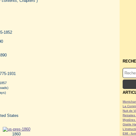
of contents, Chapters
)
35-1852
90
1890
RECH
1775-1931
1857
oads)
ARTIC
ays)
Montcham
La Commu
Nuit de V
ted States
Retraites 
Mystères 
Gisèle Ha
L'instruc
1860
EMI - form