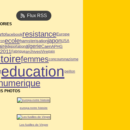
Flux RSS
ORIES
resistance
rto
facebook
Europe
ecole
japon
hamsterisation
USA
ron
algerie
aire
Caen
deportation
APHG
n2011
archives
Vire
Fabrique
paix
toire
femmes
concours
nazisme
education
t
peillon
numerique
S PHOTOS
europa-notre histoire
Les fusilles de Vingre