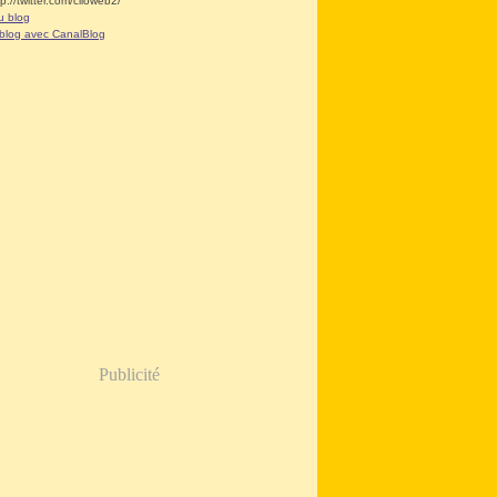
tp://twitter.com/clioweb2/
u blog
 blog avec CanalBlog
Publicité