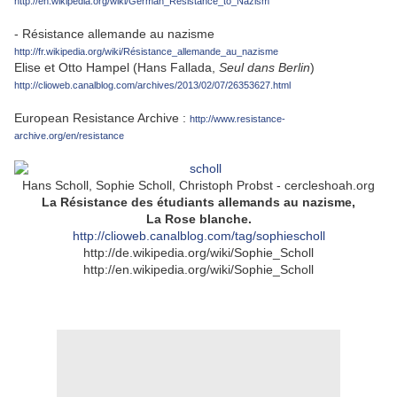
http://en.wikipedia.org/wiki/German_Resistance_to_Nazism
- Résistance allemande au nazisme
http://fr.wikipedia.org/wiki/Résistance_allemande_au_nazisme
Elise et Otto Hampel (Hans Fallada,
Seul dans Berlin
)
http://clioweb.canalblog.com/archives/2013/02/07/26353627.html
European Resistance Archive :
http://www.resistance-
archive.org/en/resistance
Hans Scholl, Sophie Scholl, Christoph Probst - cercleshoah.org
La Résistance des étudiants allemands au nazisme,
La Rose blanche.
http://clioweb.canalblog.com/tag/sophiescholl
http://de.wikipedia.org/wiki/Sophie_Scholl
http://en.wikipedia.org/wiki/Sophie_Scholl
.