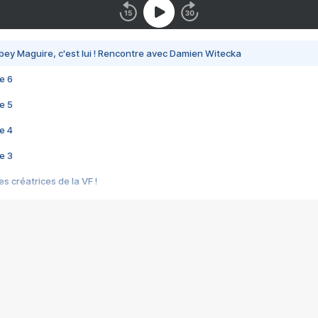
bey Maguire, c'est lui ! Rencontre avec Damien Witecka
e 6
e 5
e 4
e 3
s créatrices de la VF !
e 2
e 1
e Mektoub My Love arrive enfin ! Rencontre avec Shaïn Boumedine et Sal
i : après Toni en famille
elle réalise le bouleversant Dites lui que je l'aime