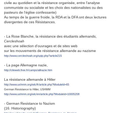
civile au quotidien et la résistance organisée, entre l'analyse
communiste ou socialiste et les choix des nationalistes ou des
pasteurs de l'église confessante)
Au temps de la guerre froide, la RDA et la DFA ont deux lectures
divergentes de ces Résistances.
- La Rose Blanche, la résistance des étudiants allemands,
Cercleshoah
avec une sélection d'ouvrages et de sites web
sur les mouvements de résistance allemande au nazisme
http://www.cercleshoah.org/spip.php?article215
- La page Allemagne nazie,
http://clioweb.free.fr/camps/allnazie.htm
La résistance allemande à Hitler
http://www.ushmm.org/wlc/fr/article.php?ModuleId=65
German Resistance to Hitler, USHMM
http://www.ushmm.org/wlc/en/article.php?ModuleId=10005208
- German Resistance to Nazism
(16. Historiography)