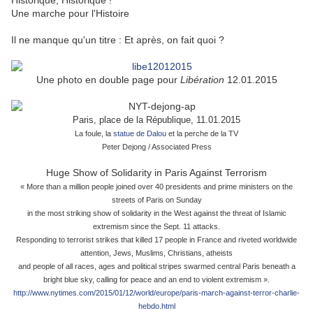
Historique, Historique !
Une marche pour l'Histoire
Il ne manque qu'un titre : Et après, on fait quoi ?
Une photo en double page pour
Libération
12.01.2015
Paris, place de la République, 11.01.2015
La foule, la
statue de Dalou
et la perche de la TV
Peter Dejong / Associated Press
Huge Show of Solidarity in Paris Against Terrorism
« More than a million people joined over 40 presidents and prime ministers on the
streets of Paris on Sunday
in the most striking show of solidarity in the West against the threat of Islamic
extremism since the Sept. 11 attacks.
Responding to terrorist strikes that killed 17 people in France and riveted worldwide
attention, Jews, Muslims, Christians, atheists
and people of all races, ages and political stripes swarmed central Paris beneath a
bright blue sky, calling for peace and an end to violent extremism ».
http://www.nytimes.com/2015/01/12/world/europe/paris-march-against-terror-charlie-
hebdo.html