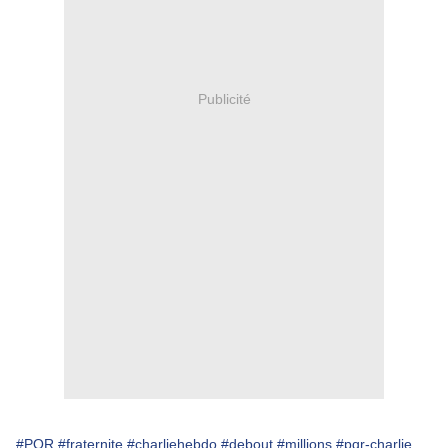
Publicité
#PQR
#fraternite
#charliehebdo
#debout
#millions
#pqr-charlie