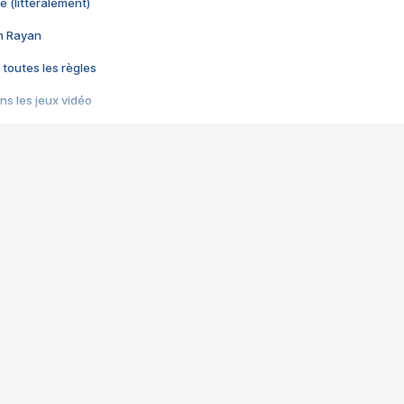
e (littéralement)
im Rayan
 toutes les règles
s les jeux vidéo
us choquant de Rockstar ? - Le scandale BULLY
e plus moche de Steam
du RÊVE tourne au CAUCHEMAR
pendant 8 heures
it… à tort
umiliés par un jeu vidéo
ire - Final Fantasy 8
ti un empire - Age of Empires
story DOFUS