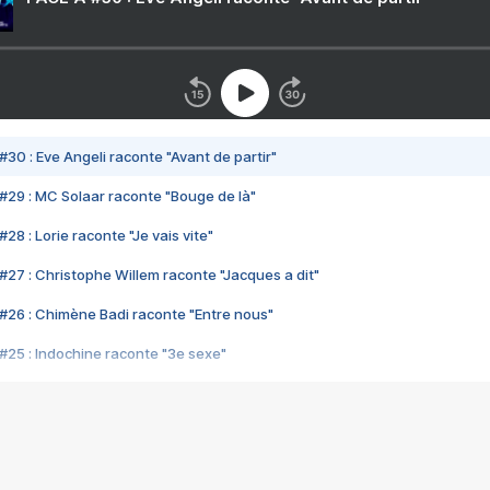
#30 : Eve Angeli raconte "Avant de partir"
#29 : MC Solaar raconte "Bouge de là"
28 : Lorie raconte "Je vais vite"
#27 : Christophe Willem raconte "Jacques a dit"
#26 : Chimène Badi raconte "Entre nous"
#25 : Indochine raconte "3e sexe"
#24 : Zaho raconte "C'est chelou"
#23 : Patrick Bruel raconte "Au café des délices"
#22 : Kyo raconte "Le chemin"