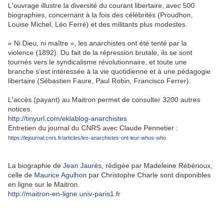
L'ouvrage illustre la diversité du courant libertaire, avec 500
biographies, concernant à la fois des célébrités (Proudhon,
Louise Michel, Léo Ferré) et des militants plus modestes.
« Ni Dieu, ni maître », les anarchistes ont été tenté par la
violence (1892). Du fait de la répression brutale, ils se sont
tournés vers le syndicalisme révolutionnaire, et toute une
branche s'est intéressée à la vie quotidienne et à une pédagogie
libertaire (Sébastien Faure, Paul Robin, Francisco Ferrer).
L'accès (payant) au Maitron permet de consulter 3200 autres
notices.
http://tinyurl.com/eklablog-anarchistes
Entretien du journal du CNRS avec Claude Pennetier :
https://lejournal.cnrs.fr/articles/les-anarchistes-ont-leur-whos-who
La biographie de
Jean Jaurès
, rédigée par Madeleine Rébérioux,
celle de
Maurice Agulhon
par Christophe Charle sont disponibles
en ligne sur le Maitron.
http://maitron-en-ligne.univ-paris1.fr