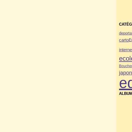
CATÉG
deporta
carto
E
interne
ecol
Bouche
japo
e
ALBUM