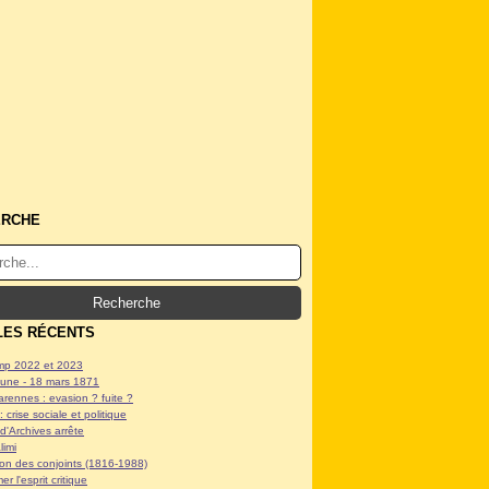
ERCHE
LES RÉCENTS
p 2022 et 2023
ne - 18 mars 1871
arennes : evasion ? fuite ?
: crise sociale et politique
d'Archives arrête
limi
tion des conjoints (1816-1988)
er l'esprit critique