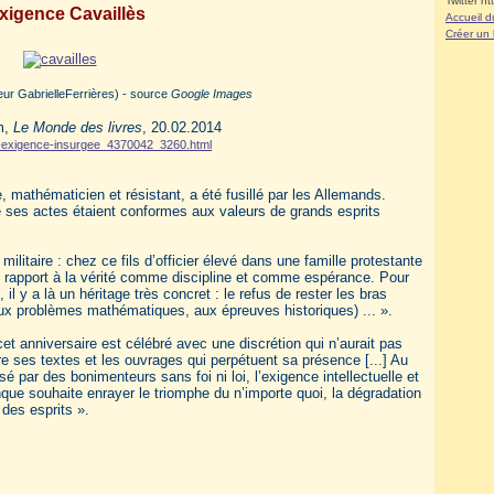
Twitter ht
xigence Cavaillès
Accueil d
Créer un
eur GabrielleFerrières) - source
Google Images
m,
Le Monde des livres
, 20.02.2014
s-l-exigence-insurgee_4370042_3260.html
, mathématicien et résistant, a été fusillé par les Allemands.
ue ses actes étaient conformes aux valeurs de grands esprits
militaire : chez ce fils d’officier élevé dans une famille protestante
un rapport à la vérité comme discipline et comme espérance. Pour
l y a là un héritage très concret : le refus de rester les bras
aux problèmes mathématiques, aux épreuves historiques) ... ».
et anniversaire est célébré avec une discrétion qui n’aurait pas
re ses textes et les ouvrages qui perpétuent sa présence [...] Au
 par des bonimenteurs sans foi ni loi, l’exigence intellectuelle et
que souhaite enrayer le triomphe du n’importe quoi, la dégradation
des esprits ».