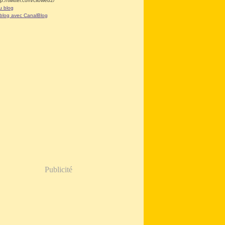
tp://twitter.com/clioweb2/
u blog
 blog avec CanalBlog
Publicité