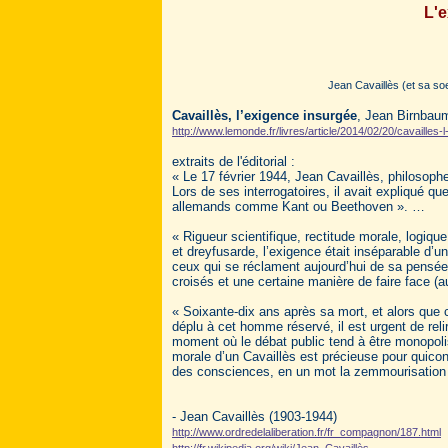
L'e
Jean Cavaillès (et sa so
Cavaillès, l’exigence insurgée
, Jean Birnbau
http://www.lemonde.fr/livres/article/2014/02/20/cavaille
extraits de l'éditorial :
« Le 17 février 1944, Jean Cavaillès, philosophe
Lors de ses interrogatoires, il avait expliqué q
allemands comme Kant ou Beethoven ». …
« Rigueur scientifique, rectitude morale, logique 
et dreyfusarde, l’exigence était inséparable d’
ceux qui se réclament aujourd’hui de sa pensée, i
croisés et une certaine manière de faire face (
« Soixante-dix ans après sa mort, et alors que c
déplu à cet homme réservé, il est urgent de reli
moment où le débat public tend à être monopolisé
morale d’un Cavaillès est précieuse pour quicon
des consciences, en un mot la zemmourisation 
- Jean Cavaillès (1903-1944)
http://www.ordredelaliberation.fr/fr_compagnon/187.html