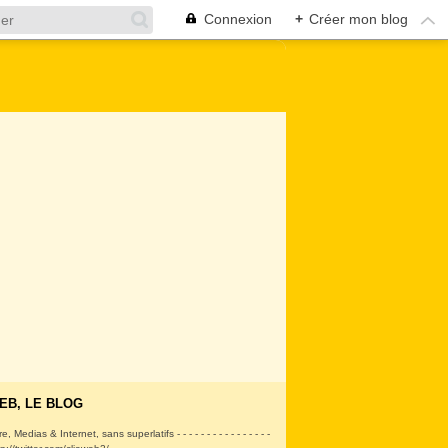
Connexion
+
Créer mon blog
EB, LE BLOG
ire, Medias & Internet, sans superlatifs - - - - - - - - - - - - - - - -