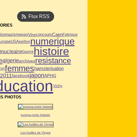
Flux RSS
ORIES
Caen
tion
Vire
nazisme
paix
concours
Fabrique
numerique
USA
urope
peillon
histoire
nucleaire
t
Guerre
resistance
e
algerie
archives
femmes
hamsterisation
ron
japon
n2011
facebook
APHG
ducation
Vichy
S PHOTOS
europa-notre histoire
Les fusilles de Vingre