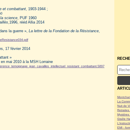
he et combattant
, 1903-1944 ;
50
 la science
, PUF 1960
illès
,1996, rééd Allia 2014
dans la guerre »,
La lettre de la Fondation de la Résistance
,
treResistance034.pdf
, 17 février 2014
attant »
RECH
 en mai 2010 à la MSH Lorraine
erence_temoignage_jean_cavailles_intellectuel_resistant_combattant.5897
ARTIC
Montcham
La Commu
Nuit de V
Retraites 
Mystères 
Gisèle Ha
L'instruc
EMI - form