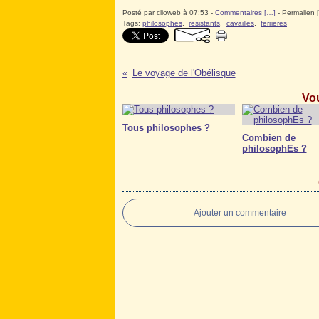
Posté par clioweb à 07:53 -
Commentaires [
…
]
- Permalien [
Tags:
philosophes
,
resistants
,
cavailles
,
ferrieres
Le voyage de l'Obélisque
Vou
Tous philosophes ?
Combien de
philosophEs ?
Ajouter un commentaire