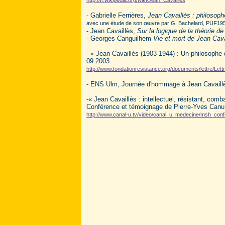
http://fr.wikipedia.org/wiki/Jean_Cavaillès
- Gabrielle Ferrières,
Jean Cavaillès : philosop
avec une étude de son œuvre par G. Bachelard, PUF19
- Jean Cavaillès,
Sur la logique de la théorie de
- Georges Canguilhem
Vie et mort de Jean Cava
- « Jean Cavaillès (1903-1944) : Un philosophe 
09.2003
http://www.fondationresistance.org/documents/lettre/Let
- ENS Ulm, Journée d'hommage à Jean Cavaillès
-« Jean Cavaillès : intellectuel, résistant, comb
Conférence et témoignage de Pierre-Yves Canu
http://www.canal-u.tv/video/canal_u_medecine/msh_conf
.