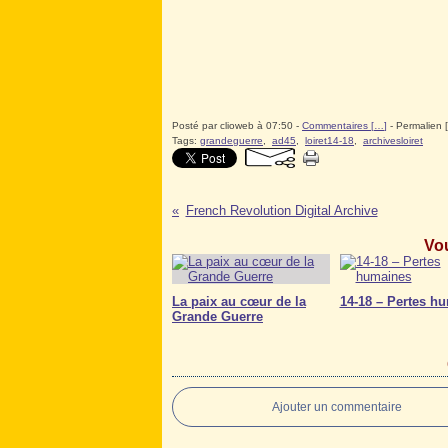
Posté par clioweb à 07:50 -
Commentaires [
…
]
- Permalien [
Tags:
grandeguerre
,
ad45
,
loiret14-18
,
archivesloiret
French Revolution Digital Archive
Vou
La paix au cœur de la
14-18 – Pertes h
Grande Guerre
Ajouter un commentaire