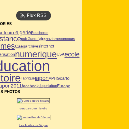
Flux RSS
ORIES
algerie
ucleaire
Boucheron
istance
Vire
paix
Guerre
nazisme
concours
mmes
Caen
archives
internet
numerique
ecole
risation
USA
ducation
toire
japon
APHG
carto
Fabrique
japon2011
facebook
deportation
Europe
S PHOTOS
europa-notre histoire
Les fusilles de Vingre