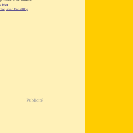
tp://twitter.com/clioweb2/
u blog
 blog avec CanalBlog
Publicité