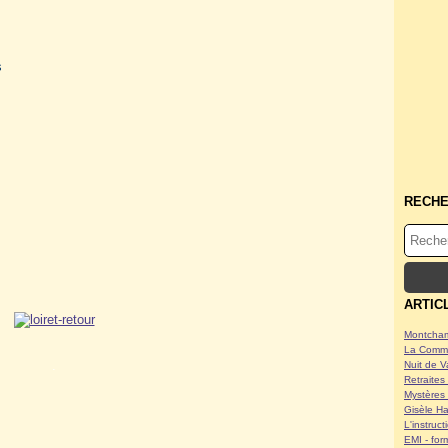
s
RECH
ARTIC
Montcham
La Commu
.
Nuit de V
Retraites 
Mystères 
Gisèle Ha
L'instruc
EMI - form