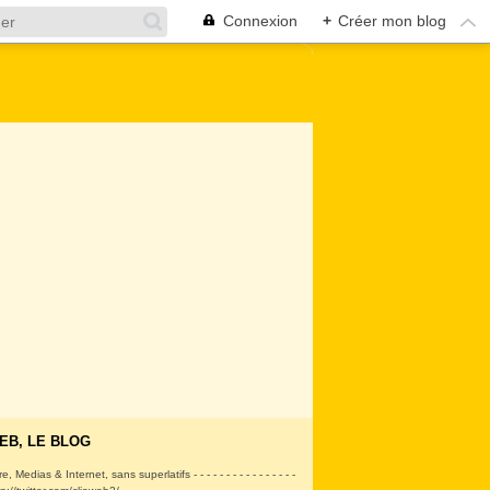
Connexion
+
Créer mon blog
EB, LE BLOG
ire, Medias & Internet, sans superlatifs - - - - - - - - - - - - - - - -