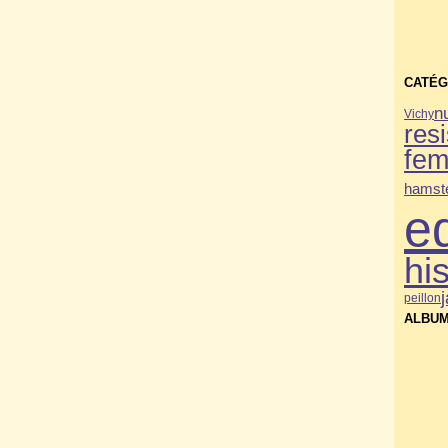
CATÉG
n
Vichy
res
fe
hamste
e
his
peillon
ALBUM