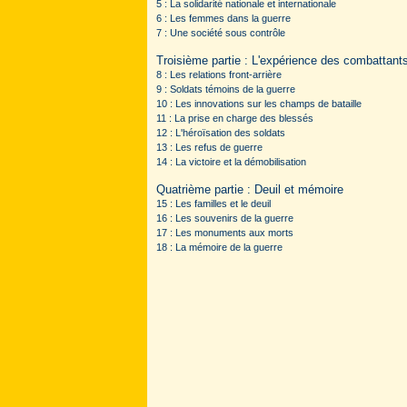
5 : La solidarité nationale et internationale
6 : Les femmes dans la guerre
7 : Une société sous contrôle
Troisième partie : L'expérience des combattant
8 : Les relations front-arrière
9 : Soldats témoins de la guerre
10 : Les innovations sur les champs de bataille
11 : La prise en charge des blessés
12 : L'héroïsation des soldats
13 : Les refus de guerre
14 : La victoire et la démobilisation
Quatrième partie : Deuil et mémoire
15 : Les familles et le deuil
16 : Les souvenirs de la guerre
17 : Les monuments aux morts
18 : La mémoire de la guerre