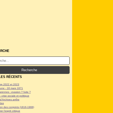
ERCHE
LES RÉCENTS
p 2022 et 2023
ne - 18 mars 1871
arennes : evasion ? fuite ?
: crise sociale et politique
d'Archives arrête
limi
tion des conjoints (1816-1988)
er l'esprit critique