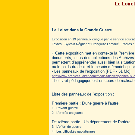
Le Loire
Le
Loiret dans la
Grande Guerre
Exposition en 19 panneaux conçue par le service éducati
Textes : Sylvain Négrier et Françoise Lemarié - Photos 
« Cette exposition met en contexte la Première
documents, issus des collections des Archives d
permettent d’appréhender aussi bien la situatio
ou le poids du deuil et le besoin mémoriel qui 
- Les panneaux de l'exposition [PDF - 51 Mo]
http://www.archives-loiret.com/medias/fichier/panneau
- Le livret pédagogique est en cours de réalisat
Liste des panneaux de l'exposition :
Première partie : D'une guerre à l'autre
1 : L'avant-guerre
2 : L'entrée en guerre
Deuxième partie : Un département de l'arrière
3 : L'effort de guerre
4 : Les difficultés quotidiennes