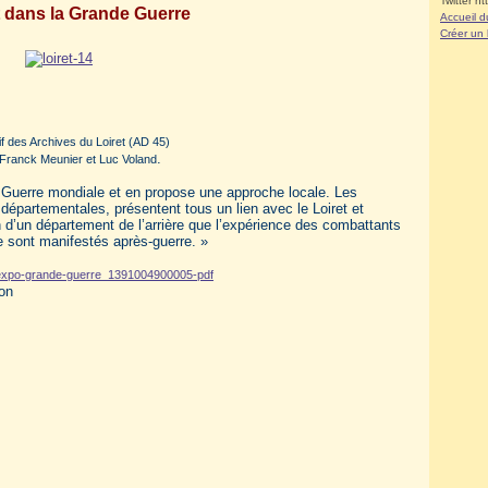
Twitter ht
t dans la Grande Guerre
Accueil d
Créer un
f des Archives du Loiret (AD 45)
.
: Franck Meunier et Luc Voland
 Guerre mondiale et en propose une approche locale. Les
épartementales, présentent tous un lien avec le Loiret et
n d’un département de l’arrière que l’expérience des combattants
se sont manifestés après-guerre. »
x-expo-grande-guerre_1391004900005-pdf
ion