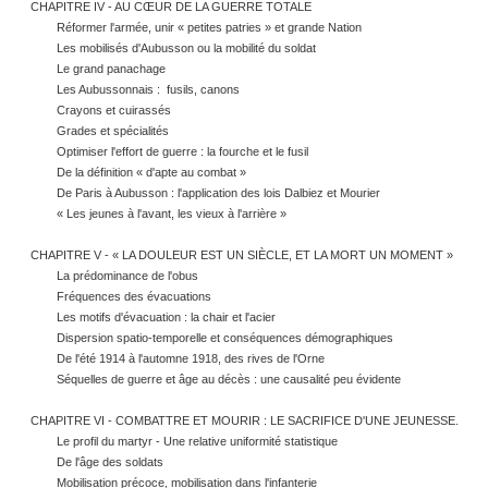
CHAPITRE IV - AU CŒUR DE LA GUERRE TOTALE
Réformer l'armée, unir « petites patries » et grande Nation
Les mobilisés d'Aubusson ou la mobilité du soldat
Le grand panachage
Les Aubussonnais : fusils, canons
Crayons et cuirassés
Grades et spécialités
Optimiser l'effort de guerre : la fourche et le fusil
De la définition « d'apte au combat »
De Paris à Aubusson : l'application des lois Dalbiez et Mourier
« Les jeunes à l'avant, les vieux à l'arrière »
CHAPITRE V - « LA DOULEUR EST UN SIÈCLE, ET LA MORT UN MOMENT »
La prédominance de l'obus
Fréquences des évacuations
Les motifs d'évacuation : la chair et l'acier
Dispersion spatio-temporelle et conséquences démographiques
De l'été 1914 à l'automne 1918, des rives de l'Orne
Séquelles de guerre et âge au décès : une causalité peu évidente
CHAPITRE VI - COMBATTRE ET MOURIR : LE SACRIFICE D'UNE JEUNESSE.
Le profil du martyr - Une relative uniformité statistique
De l'âge des soldats
Mobilisation précoce, mobilisation dans l'infanterie