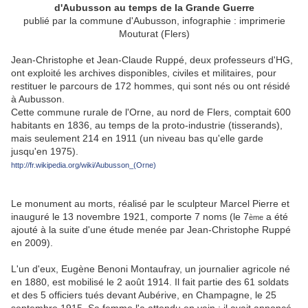
d'Aubusson au temps de la Grande Guerre
publié par la commune d'Aubusson, infographie : imprimerie
Mouturat (Flers)
Jean-Christophe et Jean-Claude Ruppé, deux professeurs d'HG,
ont exploité les archives disponibles, civiles et militaires, pour
restituer le parcours de 172 hommes, qui sont nés ou ont résidé
à Aubusson.
Cette commune rurale de l'Orne, au nord de Flers, comptait 600
habitants en 1836, au temps de la proto-industrie (tisserands),
mais seulement 214 en 1911 (un niveau bas qu'elle garde
jusqu'en 1975).
http://fr.wikipedia.org/wiki/Aubusson_(Orne)
Le monument au morts, réalisé par le sculpteur Marcel Pierre et
inauguré le 13 novembre 1921, comporte 7 noms (le 7
a été
ème
ajouté à la suite d'une étude menée par Jean-Christophe Ruppé
en 2009).
L'un d'eux, Eugène Benoni Montaufray, un journalier agricole né
en 1880, est mobilisé le 2 août 1914. Il fait partie des 61 soldats
et des 5 officiers tués devant Aubérive, en Champagne, le 25