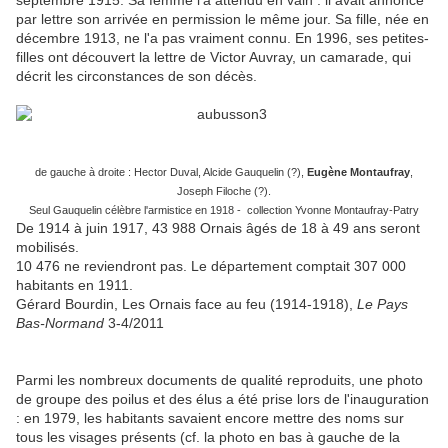
septembre 1915. Sa femme l'a attendu en vain : il avait annoncé
par lettre son arrivée en permission le même jour. Sa fille, née en
décembre 1913, ne l'a pas vraiment connu. En 1996, ses petites-
filles ont découvert la lettre de Victor Auvray, un camarade, qui
décrit les circonstances de son décès.
de gauche à droite : Hector Duval, Alcide Gauquelin (?),
Eugène Montaufray
,
Joseph Filoche (?).
Seul Gauquelin célèbre l'armistice en 1918 - collection Yvonne Montaufray-Patry
De 1914 à juin 1917, 43 988 Ornais âgés de 18 à 49 ans seront
mobilisés.
10 476 ne reviendront pas. Le département comptait 307 000
habitants en 1911.
Gérard Bourdin, Les Ornais face au feu (1914-1918),
Le Pays
Bas-Normand
3-4/2011
Parmi les nombreux documents de qualité reproduits, une photo
de groupe des poilus et des élus a été prise lors de l'inauguration
: en 1979, les habitants savaient encore mettre des noms sur
tous les visages présents (cf. la photo en bas à gauche de la