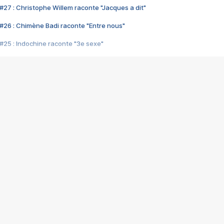
#27 : Christophe Willem raconte "Jacques a dit"
#26 : Chimène Badi raconte "Entre nous"
#25 : Indochine raconte "3e sexe"
#24 : Zaho raconte "C'est chelou"
#23 : Patrick Bruel raconte "Au café des délices"
#22 : Kyo raconte "Le chemin"
#21 : Nolwenn Leroy raconte "Cassé"
#20 : Patrick Hernandez raconte "Born to be alive"
#19 : Lorie raconte "Près de moi"
#18 : Michael Jones raconte "A nos actes manqués" (avec Jean-Jacque
#17 : Khaled raconte "Aïcha"
#16 : Corneille raconte "Parce qu'on vient de loin"
#15 : Indochine raconte "L'aventurier"