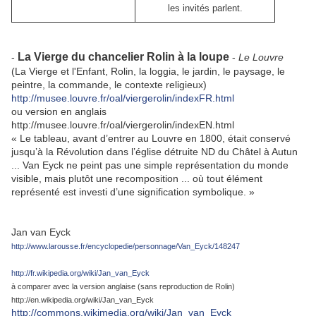
les invités parlent.
La Vierge du chancelier Rolin à la loupe
-
-
Le Louvre
(La Vierge et l'Enfant, Rolin, la loggia, le jardin, le paysage, le
peintre, la commande, le contexte religieux)
http://musee.louvre.fr/oal/viergerolin/indexFR.html
ou version en anglais
http://musee.louvre.fr/oal/viergerolin/indexEN.html
« Le tableau, avant d’entrer au Louvre en 1800, était conservé
jusqu’à la Révolution dans l’église détruite ND du Châtel à Autun
... Van Eyck ne peint pas une simple représentation du monde
visible, mais plutôt une recomposition ... où tout élément
représenté est investi d’une signification symbolique. »
Jan van Eyck
http://www.larousse.fr/encyclopedie/personnage/Van_Eyck/148247
http://fr.wikipedia.org/wiki/Jan_van_Eyck
à comparer avec la version anglaise (sans reproduction de Rolin)
http://en.wikipedia.org/wiki/Jan_van_Eyck
http://commons.wikimedia.org/wiki/Jan_van_Eyck