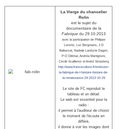
La Vierge du chancelier
Rolin
est le sujet du
documentaire de
la
Fabrique
du 29.10.2013
avec la participation de Philippe
Lorentz, Luc Bergmans, J-D
Baltassat, Nadeije Lanéyrie Dagen,
P-O Dittmar, Andréa Martignoni,
Cécile Scallierez et André Strasberg
http://www.franceculture.fr/emission-
la-fabrique-de-l-histoire-histoire-de-
la-renaissance-24-2013-10-29
Le site de FC reproduit le
tableau et un détail.
Le web est essentiel pour la
radio :
il permet à l'auditeur de choisir
le moment de l'écoute en
différé,
il donne à voir les images dont