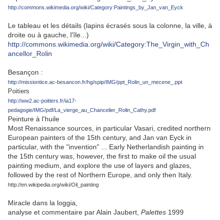
http://commons.wikimedia.org/wiki/Category:Paintings_by_Jan_van_Eyck
Le tableau et les détails (lapins écrasés sous la colonne, la ville, à
droite ou à gauche, l'île...)
http://commons.wikimedia.org/wiki/Category:The_Virgin_with_Ch
ancellor_Rolin
Besançon :
http://missiontice.ac-besancon.fr/hg/spip/IMG/ppt_Rolin_un_mecene_.ppt
Poitiers
http://ww2.ac-poitiers.fr/ia17-
pedagogie/IMG/pdf/La_vierge_au_Chancelier_Rolin_Cathy.pdf
Peinture à l'huile
Most Renaissance sources, in particular Vasari, credited northern
European painters of the 15th century, and Jan van Eyck in
particular, with the "invention" ... Early Netherlandish painting in
the 15th century was, however, the first to make oil the usual
painting medium, and explore the use of layers and glazes,
followed by the rest of Northern Europe, and only then Italy.
http://en.wikipedia.org/wiki/Oil_painting
Miracle dans la loggia,
analyse et commentaire par Alain Jaubert,
Palettes
1999