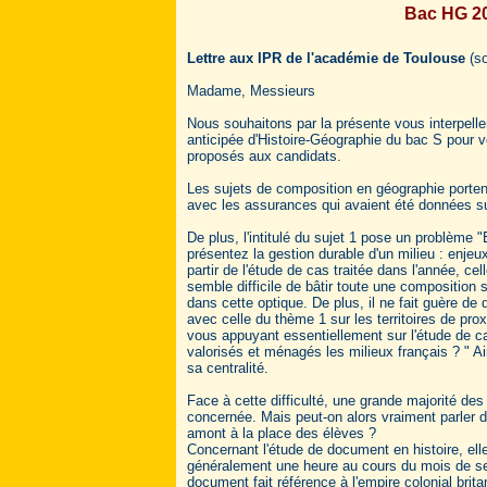
Bac HG 201
Lettre aux IPR de l'académie de Toulouse
(so
Madame, Messieurs
Nous souhaitons par la présente vous interpelle
anticipée d'Histoire-Géographie du bac S pour 
proposés aux candidats.
Les sujets de composition en géographie porte
avec les assurances qui avaient été données su
De plus, l'intitulé du sujet 1 pose un problème 
présentez la gestion durable d'un milieu : enjeux,
partir de l'étude de cas traitée dans l'année, cel
semble difficile de bâtir toute une composition 
dans cette optique. De plus, il ne fait guère d
avec celle du thème 1 sur les territoires de proxi
vous appuyant essentiellement sur l'étude de 
valorisés et ménagés les milieux français ? " A
sa centralité.
Face à cette difficulté, une grande majorité des
concernée. Mais peut-on alors vraiment parler d
amont à la place des élèves ?
Concernant l'étude de document en histoire, ell
généralement une heure au cours du mois de sept
document fait référence à l'empire colonial brit