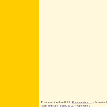
Posté par clioweb à 07:30 -
Commentaires [
…
]
- Permalien [
Tags:
Toulouse
,
bacHG2013
,
HGpremiereS