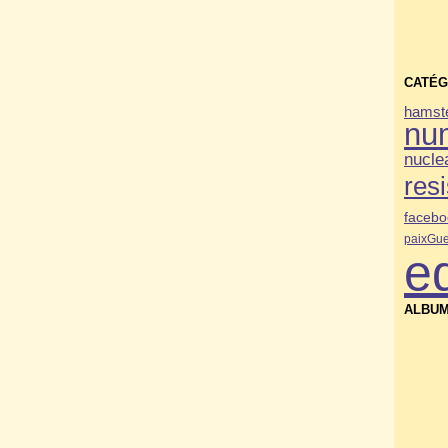
CATÉG
hamste
nu
nucle
res
facebo
paix
Gue
e
ALBUM