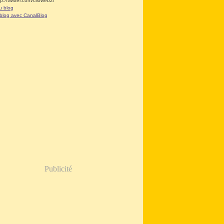
tp://twitter.com/clioweb2/
u blog
 blog avec CanalBlog
Publicité