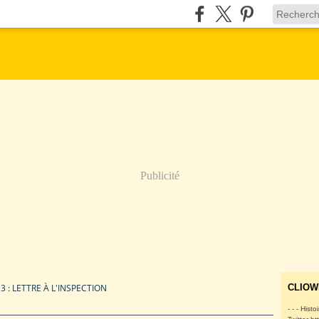
Publicité
3 : LETTRE À L'INSPECTION
CLIOW
- - - Histo