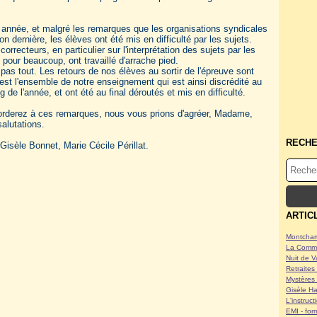
année, et malgré les remarques que les organisations syndicales
on dernière, les élèves ont été mis en difficulté par les sujets.
correcteurs, en particulier sur l'interprétation des sujets par les
 pour beaucoup, ont travaillé d'arrache pied.
pas tout. Les retours de nos élèves au sortir de l'épreuve sont
c'est l'ensemble de notre enseignement qui est ainsi discrédité au
g de l'année, et ont été au final déroutés et mis en difficulté.
corderez à ces remarques, nous vous prions d'agréer, Madame,
alutations.
RECH
sèle Bonnet, Marie Cécile Périllat.
ARTIC
Montcham
La Commu
Nuit de V
Retraites 
Mystères 
Gisèle Ha
L'instruc
EMI - form