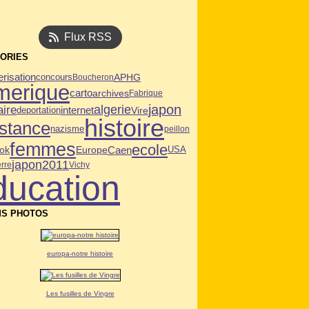
Flux RSS
ORIES
risation
APHG
concours
Boucheron
merique
carto
archives
Fabrique
japon
algerie
aire
deportation
internet
Vire
histoire
istance
nazisme
peillon
femmes
ecole
Caen
ok
USA
Europe
japon2011
rre
Vichy
ducation
S PHOTOS
europa-notre histoire
Les fusilles de Vingre