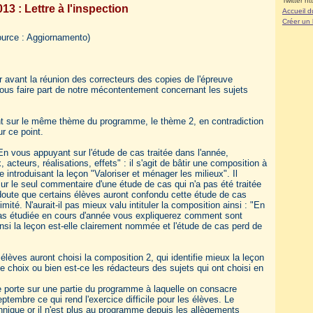
Twitter ht
3 : Lettre à l'inspection
Accueil d
Créer un
urce : Aggiornamento)
r avant la réunion des correcteurs des copies de l'épreuve
vous faire part de notre mécontentement concernant les sujets
nt sur le même thème du programme, le thème 2, en contradiction
r ce point.
"En vous appuyant sur l'étude de cas traitée dans l'année,
 acteurs, réalisations, effets" : il s'agit de bâtir une composition à
le introduisant la leçon "Valoriser et ménager les milieux". Il
sur le seul commentaire d'une étude de cas qui n'a pas été traitée
e doute que certains élèves auront confondu cette étude de cas
mité. N'aurait-il pas mieux valu intituler la composition ainsi : "En
cas étudiée en cours d'année vous expliquerez comment sont
insi la leçon est-elle clairement nommée et l'étude de cas perd de
 élèves auront choisi la composition 2, qui identifie mieux la leçon
e choix ou bien est-ce les rédacteurs des sujets qui ont choisi en
e porte sur une partie du programme à laquelle on consacre
embre ce qui rend l'exercice difficile pour les élèves. Le
annique or il n'est plus au programme depuis les allègements