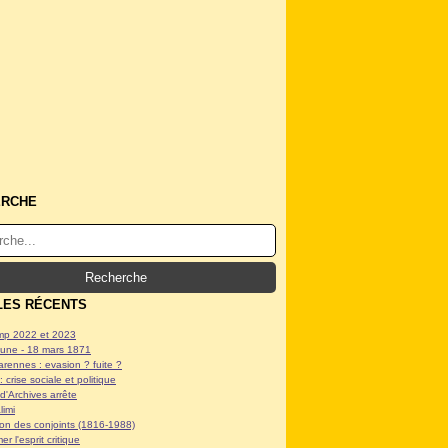
ERCHE
LES RÉCENTS
p 2022 et 2023
ne - 18 mars 1871
arennes : evasion ? fuite ?
: crise sociale et politique
d'Archives arrête
limi
tion des conjoints (1816-1988)
er l'esprit critique