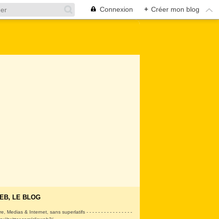
Connexion
+
Créer mon blog
EB, LE BLOG
ire, Medias & Internet, sans superlatifs - - - - - - - - - - - - - - - -