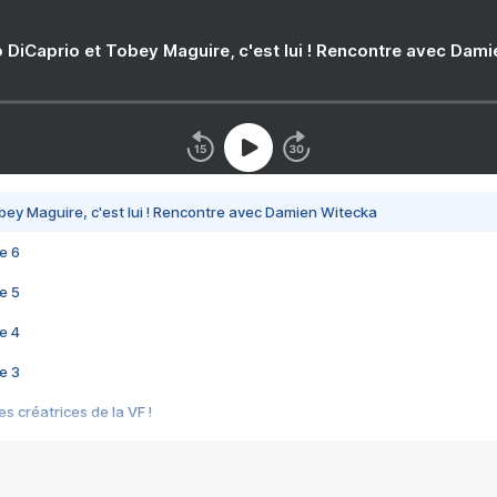
 DiCaprio et Tobey Maguire, c'est lui ! Rencontre avec Dam
bey Maguire, c'est lui ! Rencontre avec Damien Witecka
e 6
e 5
e 4
e 3
s créatrices de la VF !
e 2
e 1