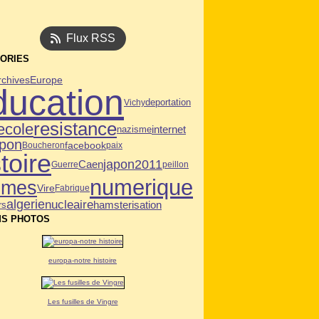
Flux RSS
ORIES
rchives
Europe
ducation
deportation
Vichy
resistance
ecole
internet
nazisme
apon
facebook
Boucheron
paix
toire
japon2011
Caen
Guerre
peillon
numerique
mmes
Vire
Fabrique
algerie
nucleaire
hamsterisation
rs
S PHOTOS
europa-notre histoire
Les fusilles de Vingre