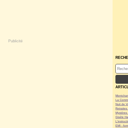
Publicité
RECH
ARTIC
Montcham
La Commu
Nuit de V
Retraites 
Mystères 
Gisèle Ha
L'instruc
EMI - form