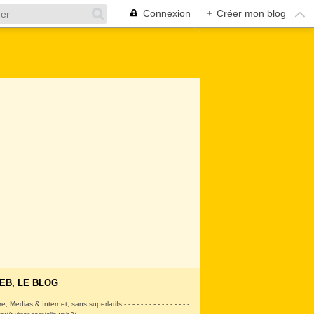
Connexion
+
Créer mon blog
EB, LE BLOG
ire, Medias & Internet, sans superlatifs - - - - - - - - - - - - - - - -