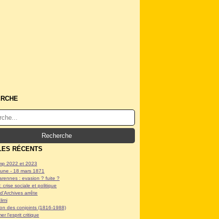
ERCHE
LES RÉCENTS
p 2022 et 2023
ne - 18 mars 1871
arennes : evasion ? fuite ?
: crise sociale et politique
d'Archives arrête
limi
tion des conjoints (1816-1988)
er l'esprit critique