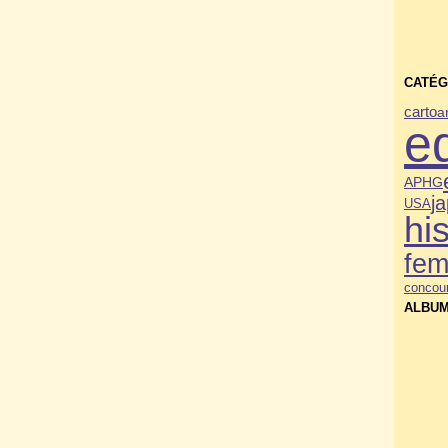
CATÉG
carto
a
e
APHG
j
USA
his
fe
concou
ALBUM