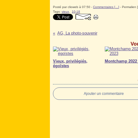
Posté par clioweb à 07:50 -
Commentaires [
…
]
- Permalien [
Tags:
vieux
,
10-18
AG, La photo-souvenir
Vou
Vieux, privilégiés,
Montchamp 2022 
égoïstes
Ajouter un commentaire