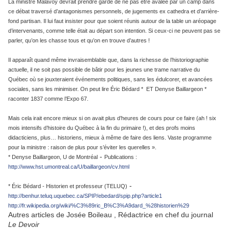
La ministre Malavoy devrait prendre garde de ne pas être avalée par un camp dans
ce débat traversé d’antagonismes personnels, de jugements ex cathedra et d’arrière-
fond partisan. Il lui faut insister pour que soient réunis autour de la table un aréopage
d’intervenants, comme telle était au départ son intention. Si ceux-ci ne peuvent pas se
parler, qu’on les chasse tous et qu’on en trouve d’autres !
Il apparaît quand même invraisemblable que, dans la richesse de l’historiographie
actuelle, il ne soit pas possible de bâtir pour les jeunes une trame narrative du
Québec où se jouxteraient événements politiques, sans les édulcorer, et avancées
sociales, sans les minimiser. On peut lire Éric Bédard * ET Denyse Baillargeon *
raconter 1837 comme l’Expo 67.
Mais cela irait encore mieux si on avait plus d’heures de cours pour ce faire (ah ! six
mois intensifs d’histoire du Québec à la fin du primaire !), et des profs moins
didacticiens, plus… historiens, mieux à même de faire des liens. Vaste programme
pour la ministre : raison de plus pour s’éviter les querelles ».
-
* Denyse Baillargeon, U de Montréal
Publications :
http://www.hst.umontreal.ca/U/baillargeon/cv.html
-
* Éric Bédard - Historien et professeur (TELUQ)
http://benhur.teluq.uquebec.ca/SPIP/ebedard/spip.php?article1
http://fr.wikipedia.org/wiki/%C3%89ric_B%C3%A9dard_%28historien%29
Autres articles de Josée Boileau , Rédactrice en chef du journal
Le Devoir