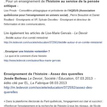
. Pour un enseignement de
l'histoire au service de la pensée
critique
-
Lise Proulx - Conseillère pédagogique et présidente de
l'AQEUS (
Association
québécoise pour l'enseignement en univers social)
, Pierre Beaudoin et Daniel
Rouillard - Enseignants et VP, Sylvain Decelles - Enseignant et directeur de
l'information et des communications.
Lire également les articles de Lise-Marie Gervais -
Le Devoir
.
Bisbille autour d’un comité ministériel
http://m.ledevoir.com/societe/education/372561/bisbille-autour-d-un-comite-ministeriel
. Enseigner
une histoire «orientée»
?
. Le quoi et le comment d’une histoire
http://www.ledevoir.com/auteur/lisa-marie-gervais
Enseignement de l’histoire - Assez des querelles
Josée Boileau
Le Devoir
, Société / Éducation, 07.03.2013 -
édito cité par EL,
La Fabrique
08.03.2013
http://m.ledevoir.com/societe/education/372592/assez-des-
querelles
« Dans la plateforme électorale du Parti québécois, l’engagement est clair et succinct :
«Renforcer l’enseignement et la recherche de l’histoire à tous les niveaux, de l’école