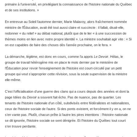
primaire à l’université, en privilégiant la connaissance de l’histoire nationale du Québec
et de ses institutions. »
En entrevue au Soleil l’automne dernier, Marie Malavoy, alors fraîchement nommée
ministre de l’Éducation, avait été tout aussi claire et succincte : il fallait, disait-elle,
redonner « du relief » au débat national, plutôt que de le lier « à une succession de
thèmes moins en lien avec notre propre identité ». La ministre souhaitait agir vite : « Si
on est capables de faire des choses dès l’année prochaine, on le fera. »
La démarche, légitime, est donc en cours, comme l’a appris
Le Devoir
. Hélas, le
groupe de travail hétérogène mis en place le mois dernier par le ministère de
l’Éducation pour revoir l’enseignement de l’histoire est court-circuité par un petit
groupe qui veut s’approprier cette révision, sous la seule supervision de la ministre
elle-même.
C’est l’officialisation d’une guerre des clans qui a cours depuis des années et dont la
page Idées du
Devoir
a souvent fait écho. Pas de nuance, pas de quartier. Les
tenants de l’histoire nationale d’un côté, subdivisés entre fédéralistes et nationalistes,
ceux de l’histoire sociale de l’autre. Si des ponts existent, et forcément il y en a, on ne
s’en vante pas. Plutôt, chacun prête à l’autre les pires intentions : l’histoire nationale
se dit ignorée, l’histoire sociale se sent dénigrée. Et l’histoire du Québec tout court
s’en trouve perdante.