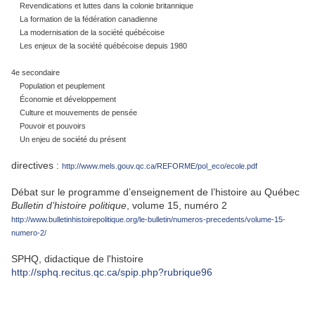
Revendications et luttes dans la colonie britannique
La formation de la fédération canadienne
La modernisation de la société québécoise
Les enjeux de la société québécoise depuis 1980
4e secondaire
Population et peuplement
Économie et développement
Culture et mouvements de pensée
Pouvoir et pouvoirs
Un enjeu de société du présent
directives :
http://www.mels.gouv.qc.ca/REFORME/pol_eco/ecole.pdf
Débat sur le programme d’enseignement de l’histoire au Québec
Bulletin d’histoire politique
, volume 15, numéro 2
http://www.bulletinhistoirepolitique.org/le-bulletin/numeros-precedents/volume-15-
numero-2/
SPHQ, didactique de l'histoire
http://sphq.recitus.qc.ca/spip.php?rubrique96
.