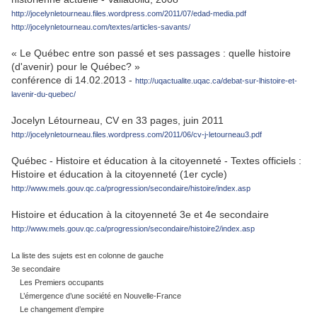
http://jocelynletourneau.files.wordpress.com/2011/07/edad-media.pdf
http://jocelynletourneau.com/textes/articles-savants/
« Le Québec entre son passé et ses passages : quelle histoire
(d'avenir) pour le Québec? »
conférence di 14.02.2013 -
http://uqactualite.uqac.ca/debat-sur-lhistoire-et-
lavenir-du-quebec/
Jocelyn Létourneau, CV en 33 pages, juin 2011
http://jocelynletourneau.files.wordpress.com/2011/06/cv-j-letourneau3.pdf
----------
Québec - Histoire et éducation à la citoyenneté - Textes officiels :
Histoire et éducation à la citoyenneté (1er cycle)
http://www.mels.gouv.qc.ca/progression/secondaire/histoire/index.asp
Histoire et éducation à la citoyenneté 3e et 4e secondaire
http://www.mels.gouv.qc.ca/progression/secondaire/histoire2/index.asp
La liste des sujets est en colonne de gauche
3e secondaire
Les Premiers occupants
L’émergence d’une société en Nouvelle-France
Le changement d’empire