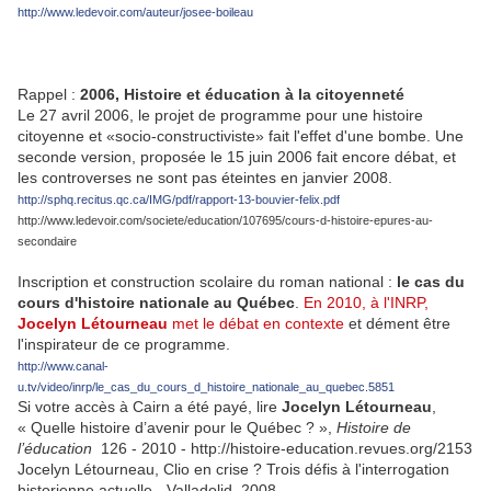
http://www.ledevoir.com/auteur/josee-boileau
----------
Rappel :
2006, Histoire et éducation à la citoyenneté
Le 27 avril 2006, le projet de programme pour une histoire
citoyenne et «socio-constructiviste» fait l'effet d'une bombe. Une
seconde version, proposée le 15 juin 2006 fait encore débat, et
les controverses ne sont pas éteintes en janvier 2008.
http://sphq.recitus.qc.ca/IMG/pdf/rapport-13-bouvier-felix.pdf
http://www.ledevoir.com/societe/education/107695/cours-d-histoire-epures-au-
secondaire
Inscription et construction scolaire du roman national :
le cas du
cours d'histoire nationale au Québec
.
En 2010, à l'INRP,
Jocelyn Létourneau
met le débat en contexte
et dément être
l'inspirateur de ce programme.
http://www.canal-
u.tv/video/inrp/le_cas_du_cours_d_histoire_nationale_au_quebec.5851
Si votre accès à Cairn a été payé, lire
Jocelyn
Létourneau
,
« Quelle histoire d’avenir pour le Québec ? »,
Histoire de
l’éducation
126 - 2010 - http://histoire-education.revues.org/2153
Jocelyn Létourneau, Clio en crise ? Trois défis à l'interrogation
historienne actuelle - Valladolid, 2008