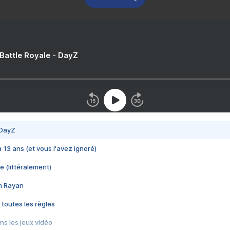
 Battle Royale - DayZ
 DayZ
 a 13 ans (et vous l'avez ignoré)
e (littéralement)
im Rayan
 toutes les règles
s les jeux vidéo