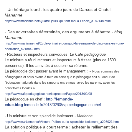
- Un héritage lourd : les quatre jours de Darcos et Chatel.
Marianne
http://www.marianne.net/Quatre-jours-qui-font-mal-a-l-ecole_a182148.html
- Des adversaires déterminés, des arguments à débattre -
blog
Marianne
http://www.marianne.net/Ecole-primaire-pourquoi-la-semaine-de-cinq-jours-est-une-
aberration_a218842.html
- Recteurs et inspecteurs convoqués.
Le Café pédagogique
Le ministre a réuni recteurs et inspecteurs à Assas (plus de 1500
personnes). Il les a invités à soutenir sa réforme.
La pédagogie doit passer avant le management :
« Nous sommes des
pédagogues et nous avons à faire en sorte que la pédagogie soit au coeur de
l'éducation nationale dans les rapports entre nous, avec les parents, avec les
.
collectivités locales »
http://www.cafepedagogique.net/lexpresso/Pages/2013/02/08
Le pédagogue en chef :
http://
lemonde-
educ.blog
.lemonde.fr/2013/02/08/vp-pedagogue-en-chef
- Un ministre et son splendide isolement -
Marianne
http://www.marianne.net/Vincent-Peillon-ou-le-splendide-isolement_a226021.html
La solution politique à court terme : acheter le ralliement des