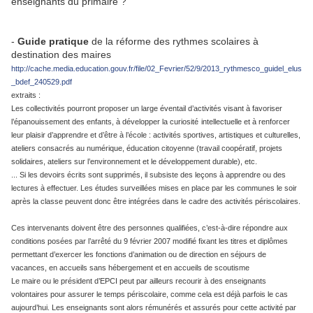
enseignants du primaire ?
-
Guide pratique
de la réforme des rythmes scolaires à
destination des maires
http://cache.media.education.gouv.fr/file/02_Fevrier/52/9/2013_rythmesco_guidel_elus
_bdef_240529.pdf
extraits :
Les collectivités pourront proposer un large éventail d’activités visant à favoriser
l’épanouissement des enfants, à développer la curiosité
intellectuelle et à renforcer
leur plaisir d’apprendre et d’être à l’école : activités sportives, artistiques et culturelles,
ateliers consacrés au
numérique, éducation citoyenne (travail coopératif, projets
solidaires, ateliers sur l’environnement et le développement durable), etc.
... Si les devoirs écrits sont supprimés, il subsiste des leçons à apprendre ou des
lectures à effectuer. Les études surveillées mises en place par les
communes le soir
après la classe peuvent donc être intégrées dans le cadre des activités périscolaires.
Ces intervenants doivent être des personnes qualifiées, c’est-à-dire répondre aux
conditions posées par l’arrêté du 9 février 2007 modifié fixant les titres et diplômes
permettant d’exercer les fonctions d’animation ou de direction en séjours de
vacances, en accueils sans hébergement et en accueils de scoutisme
Le maire ou le président d’EPCI peut par ailleurs recourir à des enseignants
volontaires pour assurer le temps périscolaire, comme cela est déjà parfois le cas
aujourd’hui. Les enseignants sont alors rémunérés et assurés pour cette activité par