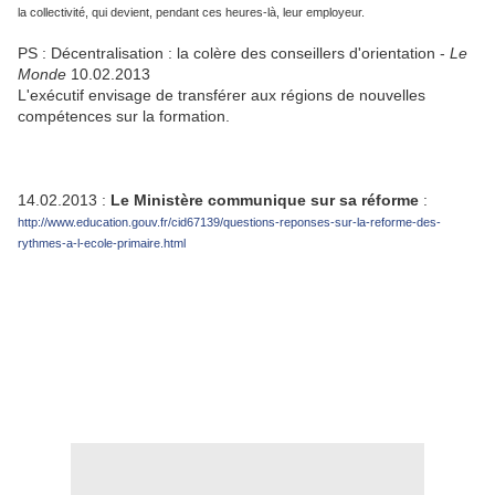
la collectivité, qui devient, pendant ces heures-là, leur employeur.
PS : Décentralisation : la colère des conseillers d'orientation -
Le
Monde
10.02.2013
L'exécutif envisage de transférer aux régions de nouvelles
compétences sur la formation.
14.02.2013 :
Le Ministère communique sur sa réforme
:
http://www.education.gouv.fr/cid67139/questions-reponses-sur-la-reforme-des-
rythmes-a-l-ecole-primaire.html
.
.