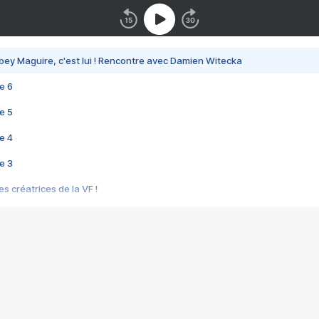
bey Maguire, c'est lui ! Rencontre avec Damien Witecka
e 6
e 5
e 4
e 3
s créatrices de la VF !
e 2
e 1
e Mektoub My Love arrive enfin ! Rencontre avec Shaïn Boumedine et Sal
i : après Toni en famille
elle réalise le bouleversant Dites lui que je l'aime