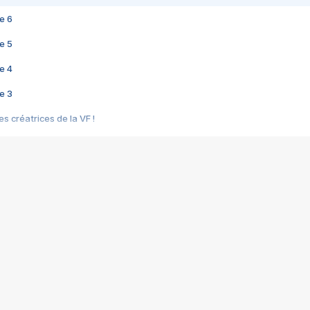
e 6
e 5
e 4
e 3
s créatrices de la VF !
e 2
e 1
e Mektoub My Love arrive enfin ! Rencontre avec Shaïn Boumedine et Sal
i : après Toni en famille
elle réalise le bouleversant Dites lui que je l'aime
ais ! Rencontre autour de Vie privée de Rebecca Zlotowski
 de Marguerite, Grave... Rencontre avec Ella Rumpf