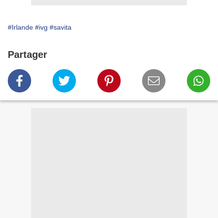
#Irlande
#ivg
#savita
Partager