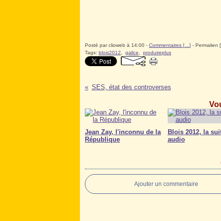
Posté par clioweb à 14:00 -
Commentaires [
…
]
- Permalien [
Tags:
blois2012
,
galice
,
produireplus
SES, état des controverses
Vou
Jean Zay, l'inconnu de la
Blois 2012, la sui
République
audio
Ajouter un commentaire