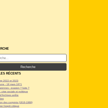
ERCHE
LES RÉCENTS
p 2022 et 2023
ne - 18 mars 1871
arennes : evasion ? fuite ?
: crise sociale et politique
d'Archives arrête
limi
tion des conjoints (1816-1988)
er l'esprit critique