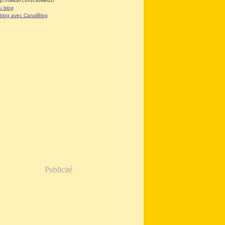
tp://twitter.com/clioweb2/
u blog
 blog avec CanalBlog
Publicité