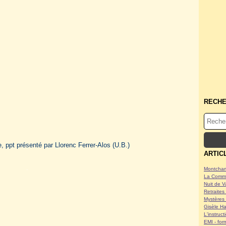
RECH
, ppt présenté par Llorenc Ferrer-Alos (U.B.)
ARTIC
.
Montcham
La Commu
Nuit de V
Retraites 
Mystères 
Gisèle Ha
L'instruc
EMI - form