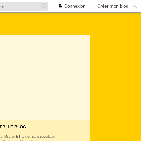
Connexion
+
Créer mon blog
EB, LE BLOG
ire, Medias & Internet, sans superlatifs - - - - - - - - - - - - - - - -