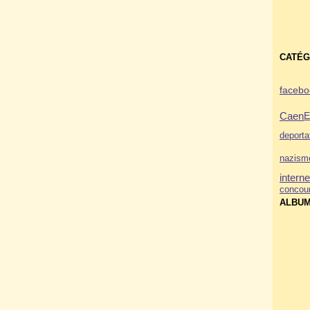
CATÉG
facebo
Caen
E
deporta
nazism
interne
concou
ALBUM