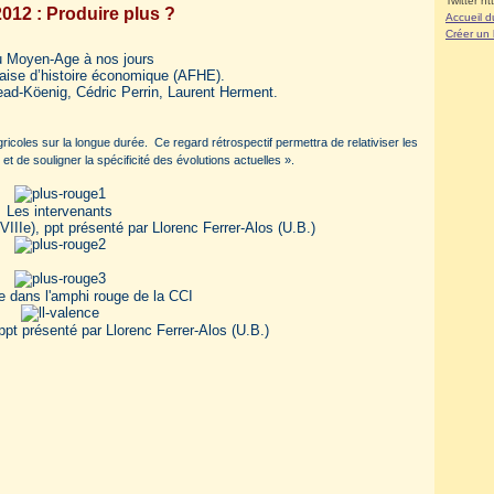
Twitter ht
2012 : Produire plus ?
Accueil d
Créer un
du Moyen-Age à nos jours
çaise d’histoire économique (AFHE).
Head-Köenig, Cédric Perrin, Laurent Herment.
ricoles sur la longue durée. Ce regard rétrospectif permettra de relativiser les
et de souligner la spécificité des évolutions actuelles ».
Les intervenants
IIIe), ppt présenté par Llorenc Ferrer-Alos (U.B.)
e dans l'amphi rouge de la CCI
pt présenté par Llorenc Ferrer-Alos (U.B.)