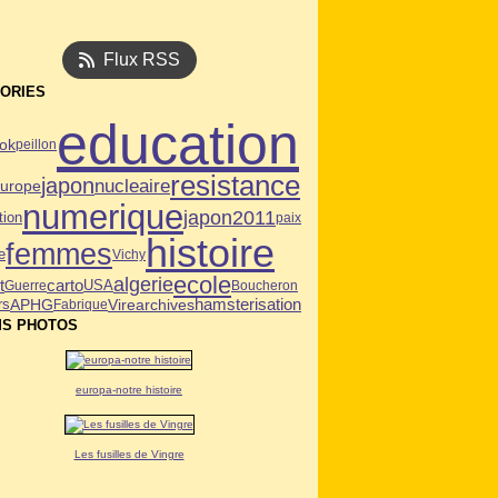
Flux RSS
ORIES
education
ok
peillon
resistance
japon
nucleaire
urope
numerique
japon2011
tion
paix
histoire
femmes
e
Vichy
ecole
algerie
t
carto
USA
Guerre
Boucheron
APHG
Vire
archives
hamsterisation
rs
Fabrique
S PHOTOS
europa-notre histoire
Les fusilles de Vingre