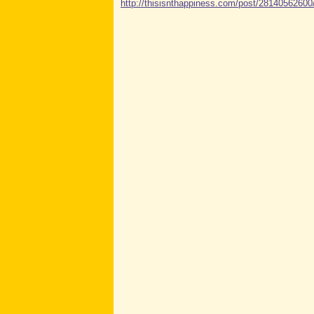
http://thisisnthappiness.com/post/28140562600/