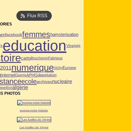
Flux RSS
ORIES
femmes
aen
facebook
hamsterisation
education
Vire
rs
paix
toire
carto
Boucheron
Fabrique
numerique
n2011
Europe
Vichy
n
internet
APHG
deportation
Guerre
istance
ecole
nucleaire
archives
algerie
e
peillon
S PHOTOS
europa-notre histoire
Les fusilles de Vingre