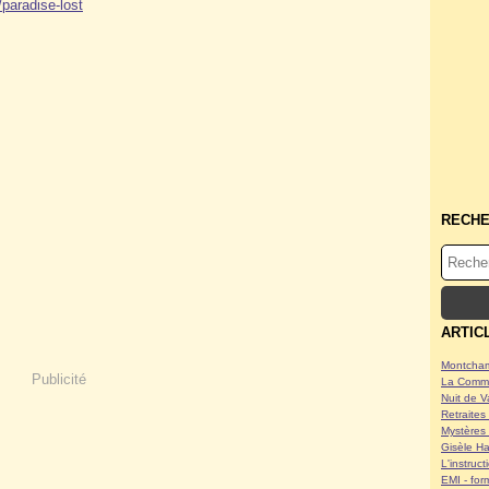
paradise-lost
RECH
ARTIC
Montcham
Publicité
La Commu
Nuit de V
Retraites 
Mystères 
Gisèle Ha
L'instruc
EMI - form