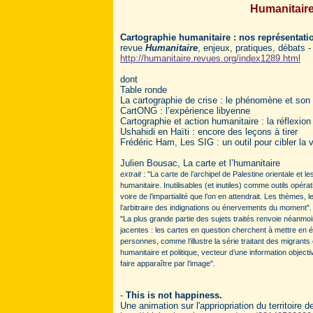
Humanitaire
Cartographie humanitaire : nos représentati
revue
Humanitaire
, enjeux, pratiques, débats 
http://humanitaire.revues.org/index1289.html
dont
Table ronde
La cartographie de crise : le phénomène et son u
CartONG : l’expérience libyenne
Cartographie et action humanitaire : la réflexio
Ushahidi en Haïti : encore des leçons à tirer
Frédéric Ham,
Les SIG : un outil pour cibler la 
Julien Bousac, La carte et l’humanitaire
extrait
: "La carte de l’archipel de Palestine orientale et
humanitaire. Inutilisables (et inutiles) comme outils opér
voire de l’impartialité que l’on en attendrait. Les thèmes, 
l’arbitraire des indignations ou énervements du moment".
"La plus grande partie des sujets traités renvoie néanmo
jacentes : les cartes en question cherchent à mettre en é
personnes, comme l’illustre la série traitant des migrants 
humanitaire et politique, vecteur d’une information objective
faire apparaître par l’image".
-
This is not happiness.
Une animation sur l'appriopriation du territoire 