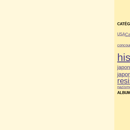
CATÉG
C
USA
concou
his
japo
japo
res
nazism
ALBUM