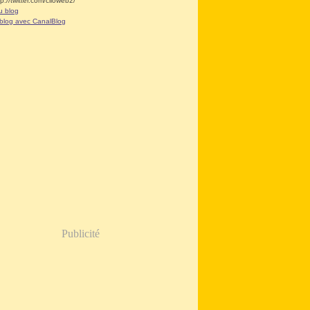
tp://twitter.com/clioweb2/
u blog
 blog avec CanalBlog
Publicité