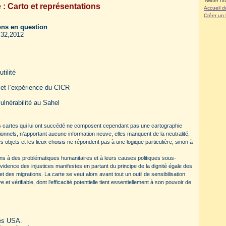
Twitter ht
 : Carto et représentations
Accueil d
Créer un
ons en question
- 32,2012
tilité
n et l’expérience du CICR
vulnérabilité au Sahel
 les cartes qui lui ont succédé ne composent cependant pas une cartographie
ationnels, n’apportant aucune information neuve, elles manquent de la neutralité,
les objets et les lieux choisis ne répondent pas à une logique particulière, sinon à
ins à des problématiques humanitaires et à leurs causes politiques sous-
vidence des injustices manifestes en partant du principe de la dignité égale des
et des migrations. La carte se veut alors avant tout un outil de sensibilisation
 et vérifiable, dont l’efficacité potentielle tient essentiellement à son pouvoir de
des USA.