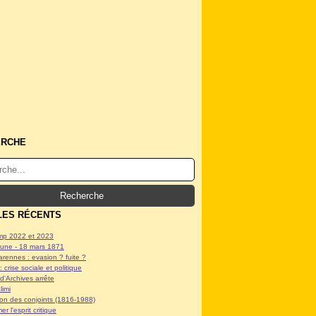
ERCHE
LES RÉCENTS
p 2022 et 2023
ne - 18 mars 1871
arennes : evasion ? fuite ?
: crise sociale et politique
d'Archives arrête
limi
tion des conjoints (1816-1988)
er l'esprit critique