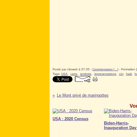
Posté par clioweb à 07:35 -
Commentaires [
…
]
- Permalien [
Tags:
USA
,
carto
,
territoire
,
representations
,
cicr
,
haiti
,
h
Le Mont privé de maringottes
Vou
USA : 2020 Census
Biden-Harris-
Inauguration Day