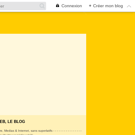
Connexion
+
Créer mon blog
EB, LE BLOG
ire, Medias & Internet, sans superlatifs - - - - - - - - - - - - - - - -