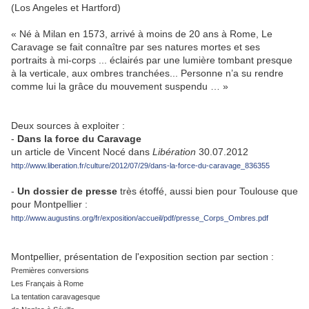
(Los Angeles et Hartford)
« Né à Milan en 1573, arrivé à moins de 20 ans à Rome, Le
Caravage se fait connaître par ses natures mortes et ses
portraits à mi-corps ... éclairés par une lumière tombant presque
à la verticale, aux ombres tranchées... Personne n’a su rendre
comme lui la grâce du mouvement suspendu … »
Deux sources à exploiter :
-
Dans la force du Caravage
un article de Vincent Nocé dans
Libération
30.07.2012
http://www.liberation.fr/culture/2012/07/29/dans-la-force-du-caravage_836355
-
Un dossier de presse
très étoffé, aussi bien pour Toulouse que
pour Montpellier :
http://www.augustins.org/fr/exposition/accueil/pdf/presse_Corps_Ombres.pdf
Montpellier, présentation de l'exposition section par section :
Premières conversions
Les Français à Rome
La tentation caravagesque