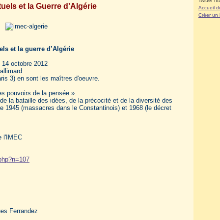
Twitter ht
tuels et la Guerre d'Algérie
Accueil d
Créer un
ls et la guerre d’Algérie
 14 octobre 2012
allimard
is 3) en sont les maîtres d'oeuvre.
es pouvoirs de la pensée ».
e la bataille des idées, de la précocité et de la diversité des
tre 1945 (massacres dans le Constantinois) et 1968 (le décret
de l'IMEC
.php?n=107
ues Ferrandez