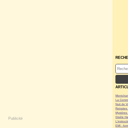
RECH
ARTIC
Montcham
La Commu
Nuit de V
Retraites 
Mystères 
Gisèle Ha
Publicité
L'instruc
EMI - form