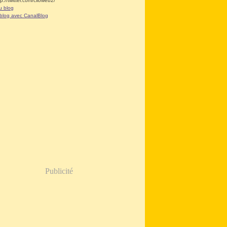
tp://twitter.com/clioweb2/
u blog
 blog avec CanalBlog
Publicité