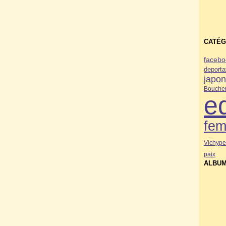
CATÉG
facebo
deporta
japo
Bouche
e
fe
Vichy
pe
paix
ALBUM