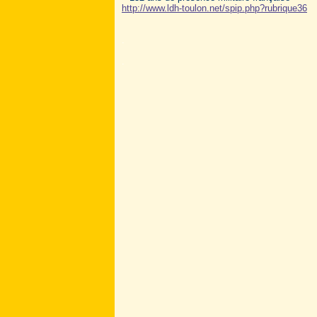
http://www.ldh-toulon.net/spip.php?rubrique36
.
.