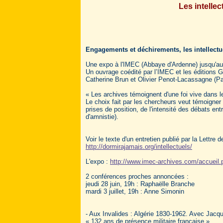
Les intellec
Engagements et déchirements, les intellectue
Une expo à l'IMEC (Abbaye d'Ardenne) jusqu'au
Un ouvrage coédité par l’IMEC et les éditions G
Catherine Brun et Olivier Penot-Lacassagne (Par
« Les archives témoignent d'une foi vive dans l
Le choix fait par les chercheurs veut témoigner d
prises de position, de l'intensité des débats en
d'amnistie).
Voir le texte d'un entretien publié par la Lettre 
http://dormirajamais.org/intellectuels/
L'expo :
http://www.imec-archives.com/accueil
2 conférences proches annoncées :
jeudi 28 juin, 19h : Raphaëlle Branche
mardi 3 juillet, 19h : Anne Simonin
- Aux Invalides : Algérie 1830-1962. Avec Jacq
« 132 ans de présence militaire française »