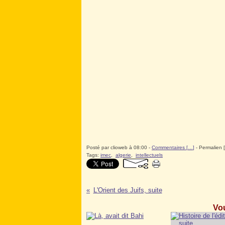
Posté par clioweb à 08:00 -
Commentaires [
…
]
- Permalien [
Tags:
imec
,
algerie
,
intellectuels
L'Orient des Juifs, suite
Vou