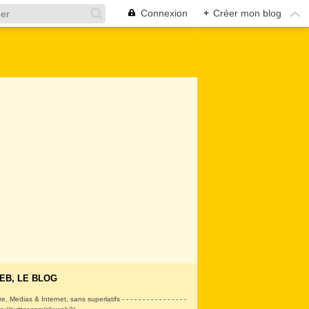
Connexion
+
Créer mon blog
EB, LE BLOG
ire, Medias & Internet, sans superlatifs - - - - - - - - - - - - - - - -