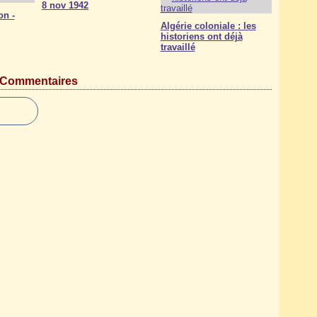
8 nov 1942
on -
Algérie coloniale : les
historiens ont déjà
travaillé
Commentaires