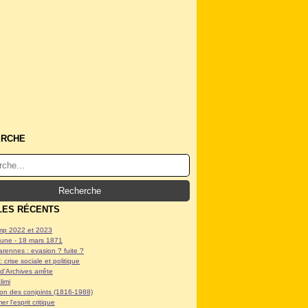
ERCHE
LES RÉCENTS
p 2022 et 2023
ne - 18 mars 1871
arennes : evasion ? fuite ?
: crise sociale et politique
d'Archives arrête
limi
tion des conjoints (1816-1988)
er l'esprit critique