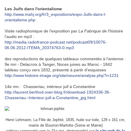
Les Juifs dans l'orientalisme
http://www.mahj.org/fr/3_expositions/expo-Juifs-dans-l-
orientalisme.php
Visite radiophonique de l’exposition par
La Fabrique de l'histoire
l’audio en mp3 :
http://media.radiofrance-podcast.net/podcast09/10076-
06.06.2012-ITEMA_20374763-0.mp3
des reproductions de quelques tableaux commentés à l'antenne :
9e mn - Delacroix à Tanger, Noces juives au Maroc - 1842
tableau conçu vers 1832, présenté à partir d'esquisses
http://www.histoire-image.org/site/oeuvre/analyse.php?i=1231
14e mn : Chasseriau, intérieur juif à Constantine
http://laurent.berthod.over-blog.fr/download-1924336-36-
Chasseriau--Interieur-juif-a-Constantine_jpg.html
Henri Lehmann, La Fille de Jephté, 1835, huile sur toile, 128 x 161 cm,
mairie de Bourron-Marlotte (Seine et Marne)
tableau commenté vers la 31e mn, photographié sur
le site web de
la