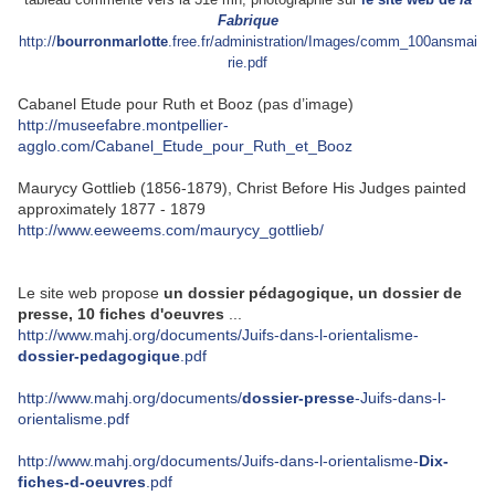
Fabrique
http://
bourronmarlotte
.free.fr/administration/Images/comm_100ansmai
rie.pdf
Cabanel Etude pour Ruth et Booz (pas d’image)
http://museefabre.montpellier-
agglo.com/Cabanel_Etude_pour_Ruth_et_Booz
Maurycy Gottlieb (1856-1879), Christ Before His Judges painted
approximately 1877 - 1879
http://www.eeweems.com/maurycy_gottlieb/
.
Le site web propose
un dossier pédagogique, un dossier de
presse, 10 fiches d'oeuvres
...
http://www.mahj.org/documents/Juifs-dans-l-orientalisme-
dossier-pedagogique
.pdf
http://www.mahj.org/documents/
dossier-presse
-Juifs-dans-l-
orientalisme.pdf
http://www.mahj.org/documents/Juifs-dans-l-orientalisme-
Dix-
fiches-d-oeuvres
.pdf