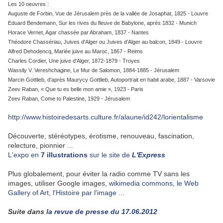
Les 10 oeuvres :
Auguste de Forbin, Vue de Jérusalem près de la vallée de Josaphat, 1825 - Louvre
Eduard Bendemann, Sur les rives du fleuve de Babylone, après 1832 - Munich
Horace Vernet, Agar chassée par Abraham, 1837 - Nantes
Théodore Chassériau, Juives d'Alger ou Juives d’Alger au balcon, 1849 - Louvre
Alfred Dehodencq, Mariée juive au Maroc, 1867 - Reims
Charles Cordier, Une juive d'Alger, 1872-1879 - Troyes
Wassily V. Vereshchagine, Le Mur de Salomon, 1884-1885 - Jérusalem
Marcin Gottlieb, d’après Maurycy Gottlieb, Autoportrait en habit arabe, 1887 - Varsovie
Zeev Raban, « Que tu es belle mon amie », 1923 - Paris
Zeev Raban, Come to Palestine, 1929 - Jérusalem
http://www.histoiredesarts.culture.fr/alaune/id242/lorientalisme
Découverte, stéréotypes, érotisme, renouveau, fascination,
relecture, pionnier ...
L'expo en
7 illustrations
sur le site de
L'Express
Plus globalement, pour éviter la radio comme TV sans les
images, utiliser Google images,
wikimedia commons
,
le Web
Gallery of Art
,
l'Histoire par l'image
...
Suite dans
la revue de presse du 17.06.2012