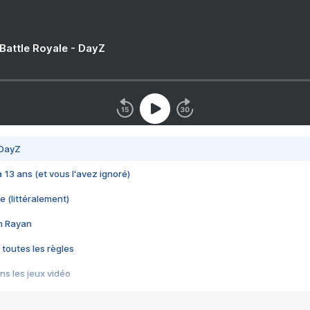
 Battle Royale - DayZ
 DayZ
 a 13 ans (et vous l'avez ignoré)
e (littéralement)
im Rayan
 toutes les règles
s les jeux vidéo
us choquant de Rockstar ? - Le scandale BULLY