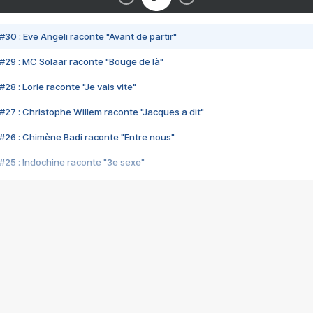
#30 : Eve Angeli raconte "Avant de partir"
#29 : MC Solaar raconte "Bouge de là"
28 : Lorie raconte "Je vais vite"
#27 : Christophe Willem raconte "Jacques a dit"
#26 : Chimène Badi raconte "Entre nous"
#25 : Indochine raconte "3e sexe"
#24 : Zaho raconte "C'est chelou"
#23 : Patrick Bruel raconte "Au café des délices"
#22 : Kyo raconte "Le chemin"
#21 : Nolwenn Leroy raconte "Cassé"
#20 : Patrick Hernandez raconte "Born to be alive"