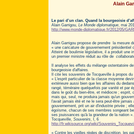
Alain Gar
Le pari d’un clan. Quand la bourgeoisie d’af
Alain Garrigou,
Le Monde diplomatique
, mai 20
http://www.monde-diplomatique.fr/2012/05/G
Alain Garrigou propose de prendre la mesure du
« une caricature de gouvernement présidentiel q
Atteint de boulimie législative, il a produit une 
un premier ministre réduit au rôle de
collaborat
Il analyse les effets du mélange ostentatoire de l
bourgeoisie d'affaires.
Il cite les souvenirs de Tocqueville à propos du
« L'esprit particulier de la classe moyenne devin
extérieure aussi bien que les affaires du dedans
rangé, téméraire quelquefois par vanité et par
dans le goût du bien-être, et médiocre ; esprit, q
mais qui, seul, ne produira jamais qu'un gouv
l'avait jamais été et ne le sera peut-être jamai
gouvernement, prit un air d'industrie privée ; e
égoïsme, chacun de ses membres songeant beauc
ses jouissances qu'à la grandeur de la nation ».
Tocqueville,
Souvenirs
, I, 6
http://fr.wikisource.org/wiki/Souvenirs_Tocquevi
« Contre les vieilles règles de discrétion, les p