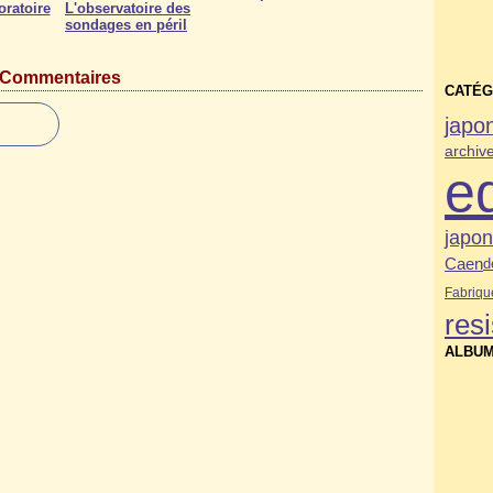
ratoire
L'observatoire des
sondages en péril
Commentaires
CATÉG
japo
archiv
e
japo
Caen
d
Fabriqu
res
ALBUM