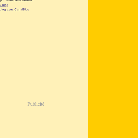
tp://twitter.com/clioweb2/
u blog
 blog avec CanalBlog
Publicité