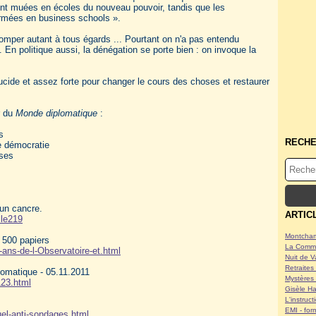
ont muées en écoles du nouveau pouvoir, tandis que les
rmées en business schools ».
romper autant à tous égards ... Pourtant on n'a pas entendu
. En politique aussi, la dénégation se porte bien : on invoque la
lucide et assez forte pour changer le cours des choses et restaurer
r du
Monde diplomatique
:
s
RECH
e démocratie
sses
’un cancre.
ARTIC
cle219
Montcham
 500 papiers
La Commu
-ans-de-l-Observatoire-et.html
Nuit de V
Retraites 
lomatique - 05.11.2011
Mystères 
123.html
Gisèle Ha
L'instruc
EMI - form
el-anti-sondages.html