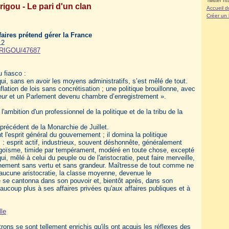
Twitter ht
rigou - Le pari d'un clan
Accueil d
Créer un
faires prétend gérer la France
12
ARRIGOU/47687
 fiasco :
ui, sans en avoir les moyens administratifs, s’est mêlé de tout.
inflation de lois sans concrétisation ; une politique brouillonne, avec
eur
et un Parlement devenu chambre d’enregistrement ».
'ambition d'un professionnel de la politique et de la tribu de la
 précédent de la Monarchie de Juillet.
t l'esprit général du gouvernement ; il domina la politique
 : esprit actif, industrieux, souvent déshonnête, généralement
 égoïsme, timide par tempérament, modéré en toute chose, excepté
ui, mêlé à celui du peuple ou de l'aristocratie, peut faire merveille,
ernement sans vertu et sans grandeur. Maîtresse de tout comme ne
s aucune aristocratie, la classe moyenne, devenue le
lle se cantonna dans son pouvoir et, bientôt après, dans son
oup plus à ses affaires privées qu'aux affaires publiques et à
lle
atrons se sont tellement enrichis qu'ils ont acquis les réflexes des