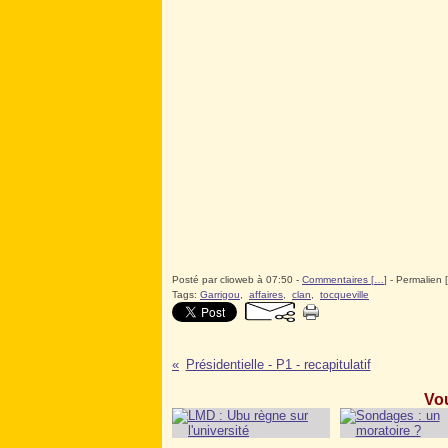
Posté par clioweb à 07:50 -
Commentaires [
…
]
- Permalien [
Tags:
Garrigou
,
affaires
,
clan
,
tocqueville
Présidentielle - P1 - recapitulatif
Vou