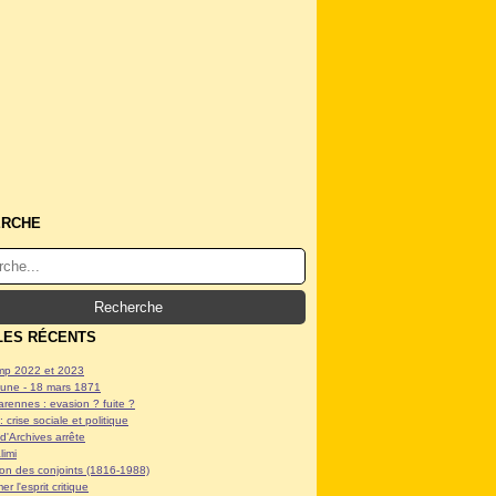
ERCHE
LES RÉCENTS
p 2022 et 2023
ne - 18 mars 1871
arennes : evasion ? fuite ?
: crise sociale et politique
d'Archives arrête
limi
tion des conjoints (1816-1988)
er l'esprit critique