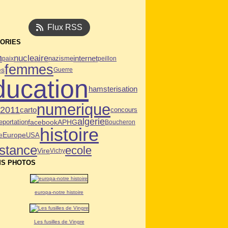
Flux RSS
ORIES
n
nucleaire
internet
paix
nazisme
peillon
femmes
es
Guerre
ducation
hamsterisation
numerique
n2011
carto
concours
algerie
eportation
facebook
APHG
Boucheron
histoire
USA
Europe
e
istance
ecole
Vire
Vichy
S PHOTOS
europa-notre histoire
Les fusilles de Vingre