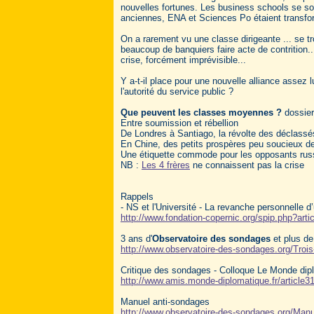
nouvelles fortunes. Les business schools se s
anciennes, ENA et Sciences Po étaient transfo
On a rarement vu une classe dirigeante ... se t
beaucoup de banquiers faire acte de contrition..
crise, forcément imprévisible...
Y a-t-il place pour une nouvelle alliance assez 
l'autorité du service public ?
Que peuvent les classes moyennes ?
dossie
Entre soumission et rébellion
De Londres à Santiago, la révolte des déclassé
En Chine, des petits prospères peu soucieux d
Une étiquette commode pour les opposants ru
NB :
Les 4 frères
ne connaissent pas la crise
Rappels
- NS et l'Université - La revanche personnelle d
http://www.fondation-copernic.org/spip.php?arti
3 ans d'
Observatoire des sondages
et plus de
http://www.observatoire-des-sondages.org/Trois
Critique des sondages - Colloque Le Monde dip
http://www.amis.monde-diplomatique.fr/article3
Manuel anti-sondages
http://www.observatoire-des-sondages.org/Manu