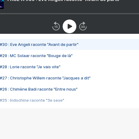
#30 : Eve Angeli raconte "Avant de partir"
#29 : MC Solaar raconte "Bouge de là"
28 : Lorie raconte "Je vais vite"
#27 : Christophe Willem raconte "Jacques a dit"
#26 : Chimène Badi raconte "Entre nous"
#25 : Indochine raconte "3e sexe"
#24 : Zaho raconte "C'est chelou"
#23 : Patrick Bruel raconte "Au café des délices"
#22 : Kyo raconte "Le chemin"