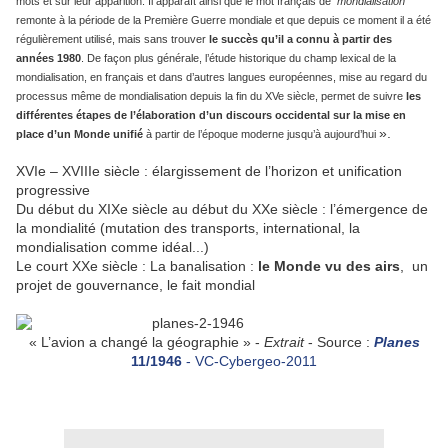
mots et sur leur apparition. Il apparaît ainsi que le mot français de
mondialisation
remonte à la période de la Première Guerre mondiale et que depuis ce moment il a été
régulièrement utilisé, mais sans trouver
le succès qu’il a connu à partir des
années 1980
. De façon plus générale, l’étude historique du champ lexical de la
mondialisation, en français et dans d’autres langues européennes, mise au regard du
processus même de mondialisation depuis la fin du XVe siècle, permet de suivre
les
différentes étapes de l’élaboration d’un discours occidental sur la mise en
».
place d’un Monde unifié
à partir de l’époque moderne jusqu’à aujourd’hui
XVIe – XVIIIe siècle : élargissement de l’horizon et unification
progressive
Du début du XIXe siècle au début du XXe siècle : l’émergence de
la mondialité (mutation des transports, international, la
mondialisation comme idéal...)
Le court XXe siècle : La banalisation :
le Monde vu des airs
, un
projet de gouvernance, le fait mondial
« L’avion a changé la géographie » -
Extrait
- Source :
Planes
11/1946
- VC-Cybergeo-2011
.