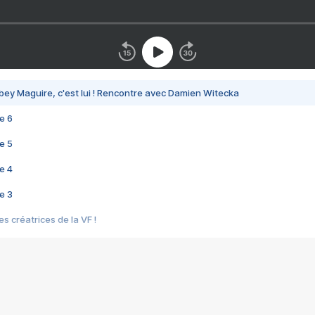
bey Maguire, c'est lui ! Rencontre avec Damien Witecka
e 6
e 5
e 4
e 3
s créatrices de la VF !
e 2
e 1
e Mektoub My Love arrive enfin ! Rencontre avec Shaïn Boumedine et Sal