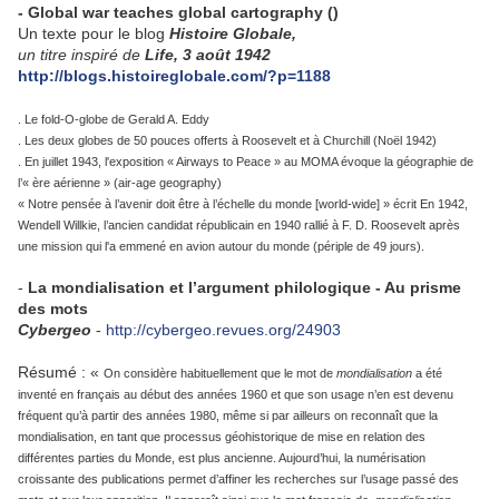
- Global war teaches global cartography ()
Un texte pour le blog
Histoire Globale,
un titre inspiré de
Life
, 3 août 1942
http://blogs.histoireglobale.com/?p=1188
. Le fold-O-globe de Gerald A. Eddy
. Les deux globes de 50 pouces offerts à Roosevelt et à Churchill (Noël 1942)
. En juillet 1943, l'exposition « Airways to Peace » au MOMA évoque la géographie de
l’« ère aérienne » (air-age geography)
« Notre pensée à l’avenir doit être à l’échelle du monde [world-wide] » écrit En 1942,
Wendell Willkie, l’ancien candidat républicain en 1940 rallié à F. D. Roosevelt après
une mission qui l'a emmené en avion autour du monde (périple de 49 jours).
-
La mondialisation et l’argument philologique - Au prisme
des mots
Cybergeo
-
http://cybergeo.revues.org/24903
Résumé : «
On considère habituellement que le mot de
mondialisation
a été
inventé en français au début des années 1960 et que son usage n’en est devenu
fréquent qu’à partir des années 1980, même si par ailleurs on reconnaît que la
mondialisation, en tant que processus géohistorique de mise en relation des
différentes parties du Monde, est plus ancienne. Aujourd’hui, la numérisation
croissante des publications permet d’affiner les recherches sur l’usage passé des