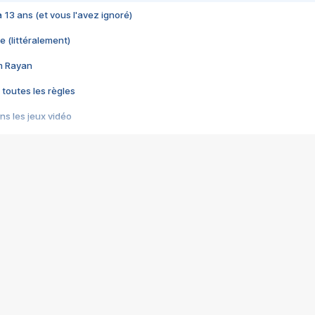
 a 13 ans (et vous l'avez ignoré)
e (littéralement)
im Rayan
 toutes les règles
s les jeux vidéo
us choquant de Rockstar ? - Le scandale BULLY
e plus moche de Steam
du RÊVE tourne au CAUCHEMAR
pendant 8 heures
it… à tort
umiliés par un jeu vidéo
ire - Final Fantasy 8