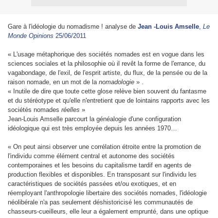
Gare à l'idéologie du nomadisme ! analyse de
Jean -Louis Amselle
,
Le
Monde Opinions
25/06/2011
«
L'usage métaphorique des sociétés nomades est en vogue dans les
sciences sociales et la philosophie où il revêt la forme de l'errance, du
vagabondage, de l'exil, de l'esprit artiste, du flux, de la pensée ou de la
raison nomade, en un mot de la
nomadologie
»
.
« Inutile de dire que toute cette glose relève bien souvent du fantasme
et du stéréotype et qu'elle n'entretient que de lointains rapports avec les
sociétés nomades
réelles
»
Jean-Louis Amselle parcourt
la généalogie d'une configuration
idéologique
qui est très employée depuis les années 1970…
« On peut ainsi observer une corrélation étroite entre la promotion de
l'individu comme élément central et autonome des sociétés
contemporaines et les besoins du capitalisme tardif en agents de
production flexibles et disponibles. En transposant sur l'individu les
caractéristiques de sociétés passées et/ou exotiques, et en
réemployant l'anthropologie libertaire des sociétés nomades, l'idéologie
néolibérale n'a pas seulement déshistoricisé les communautés de
chasseurs-cueilleurs, elle leur a également emprunté, dans une optique