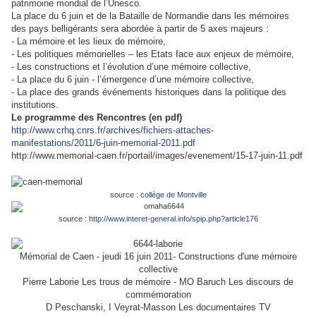
patrimoine mondial de l’Unesco.
La place du 6 juin et de la Bataille de Normandie dans les mémoires
des pays belligérants
sera abordée à partir de 5 axes majeurs :
- La mémoire et les lieux de mémoire,
- Les politiques mémorielles – les Etats face aux enjeux de mémoire,
- Les constructions et l’évolution d’une mémoire collective,
- La place du 6 juin - l’émergence d’une mémoire collective,
- La place des grands événements historiques dans la politique des
institutions.
Le programme des Rencontres (en pdf)
http://www.crhq.cnrs.fr/archives/fichiers-attaches-
manifestations/2011/6-juin-memorial-2011.pdf
http://www.memorial-caen.fr/portail/images/evenement/15-17-juin-11.pdf
source :
collège de Montville
source :
http://www.interet-general.info/spip.php?article176
Mémorial de Caen - jeudi 16 juin 2011- Constructions d'une mémoire
collective
Pierre Laborie Les trous de mémoire - MO Baruch Les discours de
commémoration
D Peschanski, I Veyrat-Masson Les documentaires TV