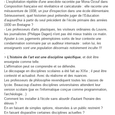
- L'exploitation répétée d'une anecdote racontée par Mona Ozouf dans
Composition française
est révélatrice et caricaturale : elle raconte une
mésaventure de 1938, un jour d'inspection dans une école élémentaire.
Sérieusement, quel historien peut prétendre juger de l’Education
d’aujourd'hui à partir du seul précédent de l’école primaire des années
1930 en Bretagne ?
- Les professeurs d'arts plastiques, les visiteurs ordinaires du Louvre,
les journalistes (Philippe Dagen) n'ont pas été mieux traités ce matin.
Ajouter à ces jugements péremptoires sortis de leur contexte une
condamnation sommaire par u
n auditeur internaute : selon lui,
les
enseignants sont une population désormais notoirement inculte !!!
.
>
L'histoire de l'art est une discipline spécifique
, et doit être
enseignée comme telle.
L'affirmation peut se comprendre et se défendre.
Le découpage en disciplines scolaires a été fait au XIXe ; il peut être
contesté et actualisé. Avec du réalisme et des nuances.
Les professeurs de philosophie revendiquent toutes les classes de
lycée. Beaucoup d'autres disciplines universitaires attendent leur
version scolaire (par ex l'informatique conçue comme programmation,
l'archéologie...)
Comment les installer à l'école sans alourdir d'autant l'horaire des
élèves ?
En en faisant de simples options, réservées à un public restreint ?
En faisant disparaître certaines disciplines actuelles ?