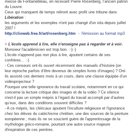
messe de Fontainebleau, en recevant Pierre Rosenberg, l’ancien patron
du Louvre.
Ceux qui manquent de temps reliront avec profit une tribune dans
Libération
:
les arguments et les exemples n'ont pas changé d'un iota depuis juillet
2007 !
http://clioweb.free.fr/art/rosenberg.htm
-
l'émission au format mp3
.
>
L'école apprend à lire, elle n'enseigne pas à regarder et à voir
.
Monsieur l'académicien est trop bon. :-):-)
L'école n'apprend pas non plus à lire, ajoutent certains de ses
confrères... :-)
- Ces censeurs ont-ils ouvert récemment des manuels d’histoire (on
leur reproche parfois d’être devenus de simples livres d’images) ?
Ont-
ils assisté ces derniers mois à un cours, dans une classe équipée d’un
vidéoprojecteur ?
Pourquoi une telle ignorance du travail scolaire, notamment en ce qui
concerne la lecture critique des images et de la vidéo ? Ce silence
n'est-il pas un simple mépris à l’égard du travail accompli par d’autres
qu’eux, dans des conditions souvent difficiles ?
- A ce mépris, les cléricaux ajoutent l'inculture religieuse et l'ignorance
chez les élèves du catéchisme chrétien, une des sources de la peinture
européenne ; mais ils ne se soucient guère de l'apprentissage de la
mythologie gréco-romaine, pourtant une autre source majeure
d'inspiration de ces peintres.