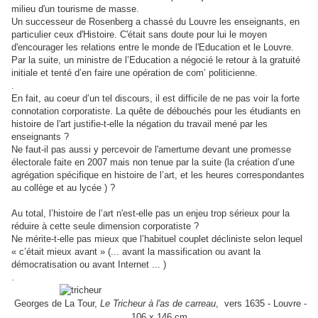
milieu d'un tourisme de masse.
Un successeur de Rosenberg a chassé du Louvre les enseignants, en
particulier ceux d'Histoire. C'était s
ans doute pour lui le moyen
d'encourager les relations entre le monde de l'Education et le Louvre.
Par la suite
, un ministre de l’Education a négocié le retour à la gratuité
initiale et tenté d’en faire une opération de com’ politicienne.
.
En fait, au coeur d’un tel discours, il est difficile de ne pas voir la forte
connotation corporatiste. La quête de débouchés pour les étudiants en
histoire de l'art justifie-t-elle la négation du travail mené par les
enseignants ?
Ne faut-il pas aussi y percevoir de l'amertume devant une promesse
électorale faite en 2007 mais non tenue par la suite (la création d’une
agrégation spécifique en histoire de l’art, et les heures correspondantes
au collège et au lycée ) ?
Au total, l’histoire de l’art n'est-elle pas un enjeu trop sérieux pour la
réduire à cette seule dimension corporatiste ?
Ne mérite-t-elle pas mieux que l’habituel couplet décliniste selon lequel
« c’était mieux avant » (... avant la massification ou avant la
démocratisation ou avant Internet ... )
.
Georges de La Tour,
Le Tricheur à l'as de carreau
, vers 1635 - Louvre -
106 x 146 cm