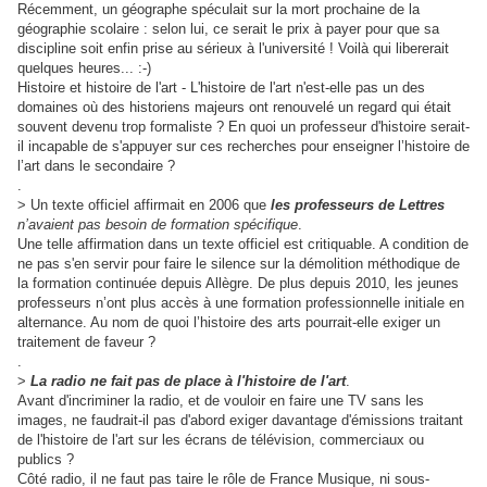
R
écemment, un géographe spéculait sur la mort prochaine de la
géographie scolaire : selon lui, ce serait le prix à payer pour que sa
discipline soit enfin prise au sérieux à l'université ! Voilà qui libererait
quelques heures... :-)
Histoire et histoire de l'art - L'histoire de l'art n'est-elle pas un des
domaines où des historiens majeurs ont renouvelé un regard qui était
souvent devenu trop formaliste ? En quoi un professeur d'histoire serait-
il incapable de s'appuyer sur ces recherches pour enseigner l’histoire de
l’art dans le secondaire ?
.
> Un texte officiel affirmait en 2006 que
les professeurs de Lettres
n’avaient pas besoin de formation spécifique
.
Une telle affirmation dans un texte officiel est critiquable. A condition de
ne pas s'en servir pour faire le silence sur la démolition méthodique de
la formation continuée depuis Allègre. De plus depuis 2010, les jeunes
professeurs n’ont plus accès à une formation professionnelle initiale en
alternance. Au nom de quoi l’histoire des arts pourrait-elle exiger un
traitement de faveur ?
.
>
La radio ne fait pas de place à l'histoire de l'art
.
Avant d'incriminer la radio, et de vouloir en faire une TV sans les
images, ne faudrait-il pas d'abord exiger davantage d'émissions traitant
de l'histoire de l'art sur les écrans de télévision, commerciaux ou
publics ?
Côté radio, il ne faut pas taire le
rôle de France Musique, ni sous-