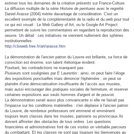
estimer tous les domaines de la création présents sur France-Culture.
La diffusion multiple de la série
Histoire de peintures
avec le regretté
Daniel Arasse (2004) mérite davantage de considération. C'est un
excellent exemple de la complémentarité de la radio et du web pour tout
ce qui est visuel
: Le Web Gallery of Art, ou le Google Art Project
permettent de suivre les commentaires en regardant la reproduction des
oeuvre. Un détail : ces initiatives ne viennent nullement des sphères
institutionnelles.
http://clioweb.free.fr/art/arasse.htm
.
La démonstration de l'ancien patron du Louvre est brillante, sa force de
conviction est énorme, son talent rhétorique évident.
Pourtant, l
es contradictions ne manquent pas.
Plusieurs sont soulignées par E Laurentin : ainsi, on peut faire l’éloge
des expositions ponctuelles mais dénoncer l'éphémère ; on peut se
plaindre d’une démocratisation insuffisante de l’accès aux musées,
mais aussi encourager des pratiques sociales de fermeture, et reserver
certaines expositions aux seuls hommes d'argent et de pouvoir.
La démonstration serait aussi plus convaincante si elle ne faisait pas
l'impasse sur les conditions matérielles : n'en déplaise à l'ancien patron
du Louvre, de nombreux professeurs ont emmené et emmènent
toujours leurs classes dans les musées, parisiens ou provinciaux.Ils
doivent affronter des obstacles de tous ordres. Les questions
financières et administratives font de ces visites un véritable parcours
du combattant. Et les classes ne sont pas toujours les bienvenues au