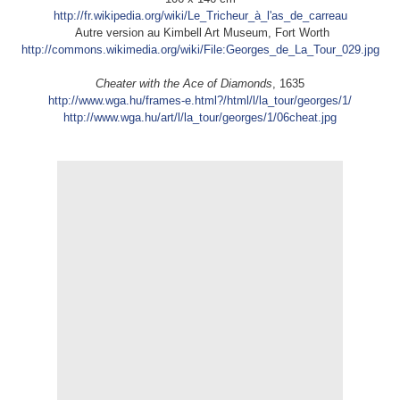
http://fr.wikipedia.org/wiki/Le_Tricheur_à_l'as_de_carreau
Autre version au Kimbell Art Museum, Fort Worth
http://commons.wikimedia.org/wiki/File:Georges_de_La_Tour_029.jpg
Cheater with the Ace of Diamonds
, 1635
http://www.wga.hu/frames-e.html?/html/l/la_tour/georges/1/
http://www.wga.hu/art/l/la_tour/georges/1/06cheat.jpg