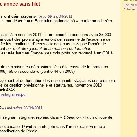
Twitter ht
e année sans filet
Accueil d
Créer un
 ils ont démissionné
-
Rue 89
27/04/2011
ils ont déserté une Education nationale où « tout le monde s'en
nale : à la session 2011, ils ont boudé le concours avec 35 000
n quart des profs stagiaires ont démissionné de l'académie de
difie les conditions d'accès aux concours et zappe l'année de
tent
un mal-être général dû au manque de formation
.
est très haut en France, ces trois profs ont renoncé à un CDI à
de minimiser les démissions liées à la casse de la formation
2009), 65 en secondaire (contre 44 en 2009)
pagement et de formation des enseignants stagiaires des premier et
 de gestion prévisionnelle et statutaires, novembre 2010
icle4343
-stagiaires.pdf
?»
Libération
26/04/2011
 enseignant stagiaire, reprend dans «
Libération
» la chronique de
condaire, David S. a été jeté dans l’arène, sans véritable
atelisation de l'école.