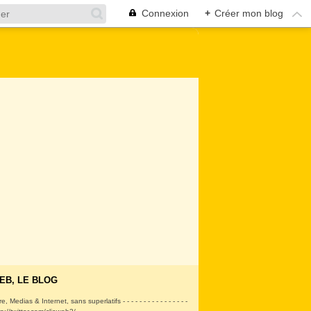
Connexion
+
Créer mon blog
EB, LE BLOG
ire, Medias & Internet, sans superlatifs - - - - - - - - - - - - - - - -