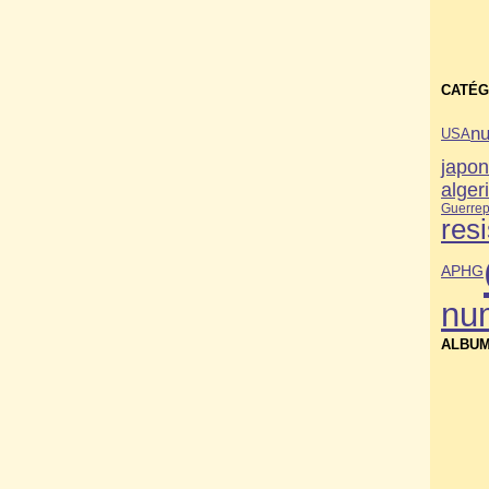
CATÉG
nu
USA
japo
alger
Guerre
p
res
APHG
nu
ALBUM