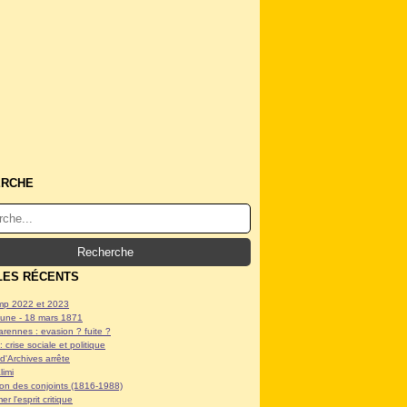
ERCHE
LES RÉCENTS
p 2022 et 2023
ne - 18 mars 1871
arennes : evasion ? fuite ?
: crise sociale et politique
d'Archives arrête
limi
tion des conjoints (1816-1988)
er l'esprit critique