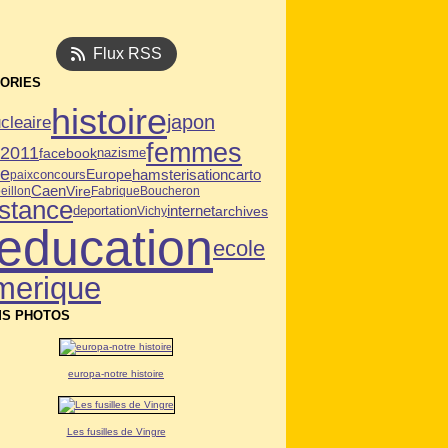
Flux RSS
ORIES
histoire
japon
cleaire
femmes
n2011
facebook
nazisme
ie
hamsterisation
carto
Europe
paix
concours
Caen
Vire
eillon
Fabrique
Boucheron
istance
deportation
internet
archives
Vichy
education
ecole
merique
S PHOTOS
europa-notre histoire
Les fusilles de Vingre