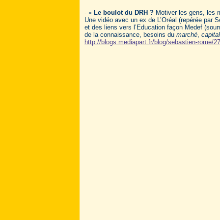
- «
Le boulot du DRH ?
Motiver les gens, les 
Une vidéo avec
un ex de L’Oréal (repérée par 
et des liens vers l’Education façon Medef (soum
de la connaissance, besoins du
marché
,
capita
http://blogs.mediapart.fr/blog/sebastien-rome/2