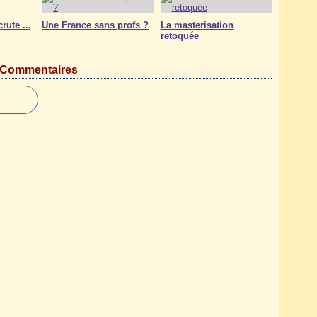
ute ...
Une France sans profs ?
La masterisation
retoquée
Commentaires