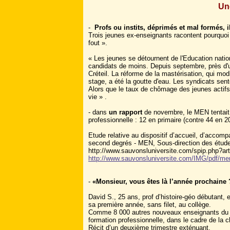
Un
-
Profs ou instits, déprimés et mal formés,
Trois jeunes ex-enseignants racontent pourquoi 
fout ».
« Les jeunes se détournent de l'Education natio
candidats de moins. Depuis septembre, près d'u
Créteil. La réforme de la mastérisation, qui mo
stage, a été la goutte d'eau. Les syndicats sen
Alors que le taux de chômage des jeunes actifs 
vie » .
- dans
un rapport
de novembre, le MEN tentait 
professionnelle : 12 en primaire (contre 44 en 
Etude relative au dispositif d’accueil, d’accom
second degrés - MEN, Sous-direction des études
http://www.sauvonsluniversite.com/spip.php?art
http://www.sauvonsluniversite.com/IMG/pdf/men
-
«Monsieur, vous êtes là l’année prochaine 
David S., 25 ans, prof d’histoire-géo débutant,
sa première année, sans filet, au collège.
Comme 8 000 autres nouveaux enseignants du se
formation professionnelle, dans le cadre de la ch
Récit d’un deuxième trimestre exténuant.