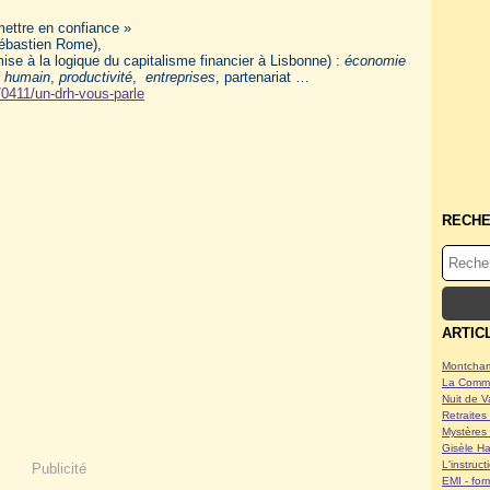
mettre en confiance »
Sébastien Rome),
ise à la logique du capitalisme financier à Lisbonne) :
économie
l humain
,
productivité
,
entreprises
, partenariat …
70411/un-drh-vous-parle
RECH
ARTIC
Montcham
La Commu
Nuit de V
Retraites 
Mystères 
Gisèle Ha
L'instruc
Publicité
EMI - form