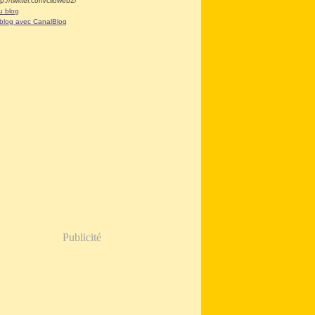
tp://twitter.com/clioweb2/
u blog
 blog avec CanalBlog
Publicité