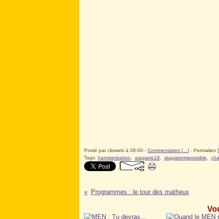
Posté par clioweb à 08:00 -
Commentaires [
…
]
- Permalien [
Tags:
hamsterisation
,
stagiaire18
,
stagiaireimpossible
,
cha
Programmes : le tour des matheux
Vou