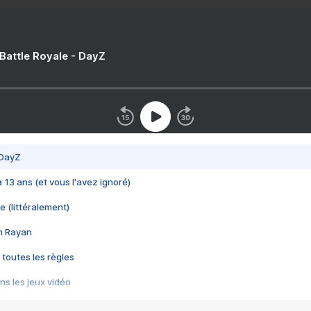
 Battle Royale - DayZ
 DayZ
 a 13 ans (et vous l'avez ignoré)
e (littéralement)
im Rayan
 toutes les règles
s les jeux vidéo
us choquant de Rockstar ? - Le scandale BULLY