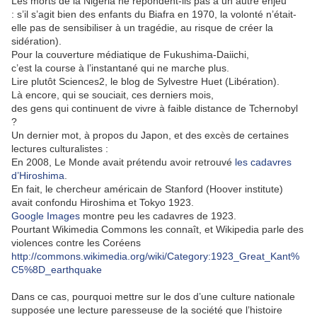
Les morts de la Nigéria ne répondent-ils pas à un autre enjeu
: s’il s’agit bien des enfants du Biafra en 1970, la volonté n’était-
elle pas de sensibiliser à un tragédie, au risque de créer la
sidération).
Pour la couverture médiatique de Fukushima-Daiichi,
c’est la course à l’instantané qui ne marche plus.
Lire plutôt Sciences2, le blog de Sylvestre Huet (Libération).
Là encore, qui se souciait, ces derniers mois,
des gens qui continuent de vivre à faible distance de Tchernobyl
?
Un dernier mot, à propos du Japon, et des excès de certaines
lectures culturalistes :
En 2008, Le Monde avait prétendu avoir retrouvé
les cadavres
d’Hiroshima
.
En fait, le chercheur américain de Stanford (Hoover institute)
avait confondu Hiroshima et Tokyo 1923.
Google Images
montre peu les cadavres de 1923.
Pourtant Wikimedia Commons les connaît, et Wikipedia parle des
violences contre les Coréens
http://commons.wikimedia.org/wiki/Category:1923_Great_Kant%
C5%8D_earthquake
Dans ce cas, pourquoi mettre sur le dos d’une culture nationale
supposée une lecture paresseuse de la société que l’histoire