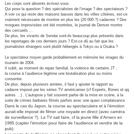
Les corps sont absents écrivez-vous.
Qui pose la question ? des spécialistes de l’image ? des spectateurs ?
A voir ce qui reste des maisons basses dans les villes côtières, est-ce
vraiment nécessaire de montrer en plus les (20 000 ?) cadavres ? Des
morgues improvisées ont été montrées, le journal de Denver montre
des cercueils …
De plus, les vivants de Sendai sont-ils beaucoup plus présents dans
les reportages de ces derniers jours ? Est-ce dû au fait que les
journalistes étrangers sont plutôt hébergés à Tokyo ou à Osaka ?
Le spectateur moyen garde probablement en mémoire les images du
tsunami de 2004.
Il subit, au moment du repas familial, la violence de certains JT ;
la course à l’audience légitime une brutalisation plus ou moins
consentie.
De plus, depuis plusieurs années, il faut y ajouter le rapport au
cadavre imposé par les séries TV américaines (cf Experts, Bones et qq
autres …) . L’autopsie y fait souvent partie de la mise en scène, à la
suite de crimes barbares filmés parfois avec une quasi complaisance.
Dans le cas du Japon, la course au spectaculaire et à l’émotion
aurait-elle imposé de filmer une noyade en direct (avec caméra
de surveillance ?). La TV sait faire, cf la jeune fille d’Arnero en
1985 (capter l’émotion pour faire de l’audience et vendre de la
pub).