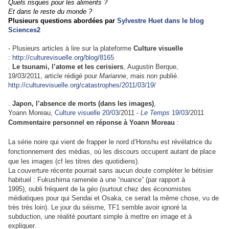
Quels risques pour les aliments ?
Et dans le reste du monde ?
Plusieurs questions abordées par
Sylvestre Huet dans le blog
Sciences2
-
Plusieurs articles à lire sur la plateforme
Culture visuelle
:
http://culturevisuelle.org/blog/8165
.
Le tsunami, l’atome et les cerisiers
,
Augustin Berque,
19/03/2011,
article rédigé pour
Marianne
, mais non publié.
http://culturevisuelle.org/catastrophes/2011/03/19/
.
Japon, l’absence de morts (dans les images)
,
Yoann Moreau,
Culture visuelle 20/03
/2011 -
Le Temps
19/03
/2011
Commentaire personnel en réponse à Yoann Moreau
:
La série noire qui vient de frapper le nord d’Honshu est révélatrice du
fonctionnement des médias, où les discours occupent autant de place
que les images (cf les titres des quotidiens).
La couverture récente pourrait sans aucun doute compléter le bétisier
habituel : Fukushima ramenée à une “nuance” (par rapport à
1995), oubli fréquent de la géo (surtout chez des économistes
médiatiques pour qui Sendai et Osaka, ce serait la même chose, vu de
très très loin). Le jour du séisme, TF1 semble avoir ignoré la
subduction, une réalité pourtant simple à mettre en image et à
expliquer.