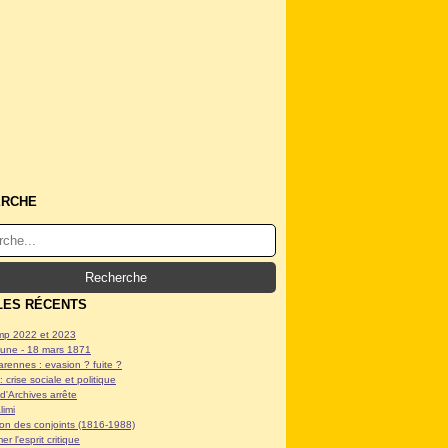
ERCHE
LES RÉCENTS
p 2022 et 2023
ne - 18 mars 1871
arennes : evasion ? fuite ?
: crise sociale et politique
d'Archives arrête
limi
tion des conjoints (1816-1988)
er l'esprit critique