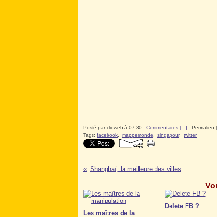
Posté par clioweb à 07:30 -
Commentaires [
…
]
- Permalien [
Tags:
facebook
,
mappemonde
,
singapour
,
twitter
Shanghaï, la meilleure des villes
Vou
Delete FB ?
Les maîtres de la