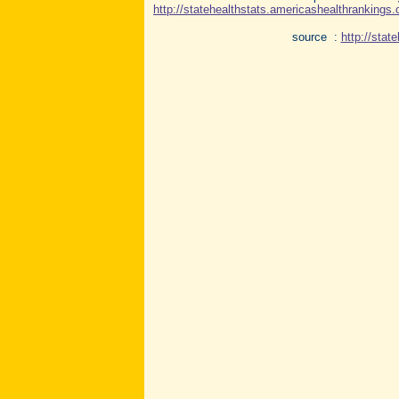
http://statehealthstats.americashealthrankings.
source :
http://stat