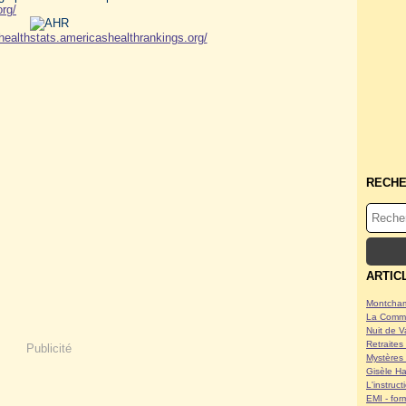
org/
ehealthstats.americashealthrankings.org/
RECH
ARTIC
Montcham
La Commu
Nuit de V
Retraites 
Publicité
Mystères 
Gisèle Ha
L'instruc
EMI - form