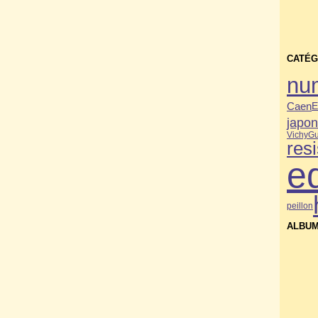
CATÉG
nu
Caen
E
japo
Vichy
Gu
res
e
peillon
ALBUM