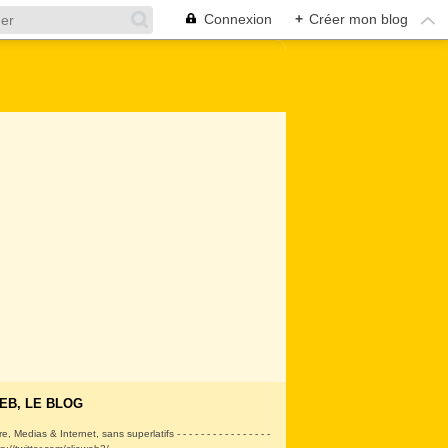
Connexion
+
Créer mon blog
EB, LE BLOG
ire, Medias & Internet, sans superlatifs - - - - - - - - - - - - - - - -