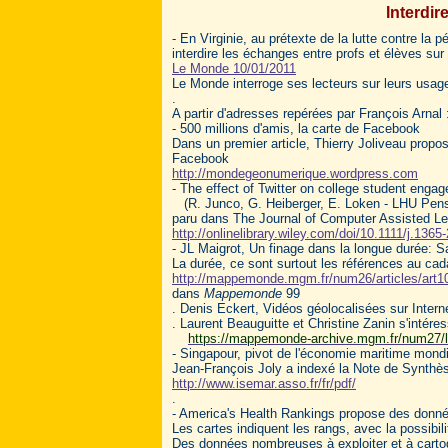
Interdir
- En Virginie, au prétexte de la lutte contre la 
interdire les échanges entre profs et élèves s
Le Monde 10/01/2011
Le Monde interroge ses lecteurs sur leurs usag
.
A partir d'adresses repérées par François Arnal 
- 500 millions d'amis, la carte de Facebook
Dans un premier article, Thierry Joliveau propo
Facebook
http://mondegeonumerique.wordpress.com
- The effect of Twitter on college student eng
(R. Junco, G. Heiberger, E. Loken - LHU Pens
paru dans The Journal of Computer Assisted Le
http://onlinelibrary.wiley.com/doi/10.1111/j.136
- JL Maigrot, Un finage dans la longue durée: S
La durée, ce sont surtout les références au ca
http://mappemonde.mgm.fr/num26/articles/art1
dans
Mappemonde
99
. Denis Eckert, Vidéos géolocalisées sur Intern
. Laurent Beauguitte et Christine Zanin s'inté
https://mappemonde-archive.mgm.fr/num27/lib
- Singapour, pivot de l'économie maritime mond
Jean-François Joly a indexé la Note de Synthès
http://www.isemar.asso.fr/fr/pdf/
.
- America's Health Rankings propose des données
Les cartes indiquent les rangs, avec la possibil
Des données nombreuses à exploiter et à cartog