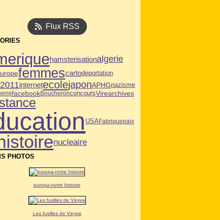
Flux RSS
ORIES
merique
algerie
hamsterisation
femmes
carto
deportation
urope
ecole
japon
n2011
internet
APHG
nazisme
facebook
Vire
archives
erre
Boucheron
concours
istance
ducation
USA
Fabrique
paix
histoire
nucleaire
S PHOTOS
europa-notre histoire
Les fusilles de Vingre