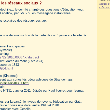
Twitter ht
e les réseaux sociaux ?
Accueil d
Créer un
pédophilie... le comité chargé des questions d'éducation veut
ur Facebok, par SMS ou en messagerie instantanée.
es scolaires des réseaux sociaux
:
se une déconstruction de la carte de com' parue sur le site de
agement and grades
ylvanie)
arning
5-2729.2010.00387.x/abstract
aint-Martin-du-Mont (Côte-d’Or)
dastre de 1813
0204.html
et (Kinomap).
ressent aux curiosités géographiques de Strangemaps
rairie/lib10301.html
iale
e N°131 Janvier 2011 rédigée par Paul Tourret pour Isemar.
 sur la santé, le niveau de revenu, l'éducation par état..
ité de choisir une date, entre 1990 et 2010.
raphier avec Geoclip..