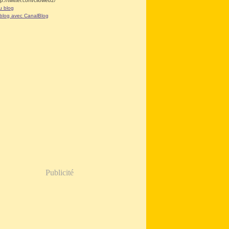
tp://twitter.com/clioweb2/
u blog
 blog avec CanalBlog
Publicité