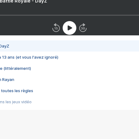
 Battle Royale - DayZ
 DayZ
 a 13 ans (et vous l'avez ignoré)
e (littéralement)
im Rayan
 toutes les règles
s les jeux vidéo
us choquant de Rockstar ? - Le scandale BULLY
e plus moche de Steam
du RÊVE tourne au CAUCHEMAR