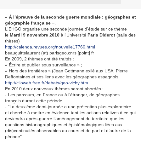
«
À l’épreuve de la seconde guerre mondiale : géographes et
géographie française
»,
L'EHGO organise une seconde journée d'étude sur ce thème
le
Mardi 9 novembre 2010
à l'Université
Paris Diderot
(salle des
thèses)
http://calenda.revues.org/nouvelle17760.html
beauguittelaurent (at) parisgeo.cnrs [point] fr
En 2009, 2 thèmes ont été traités :
« Écrire et publier sous surveillance » ;
« Hors des frontières » (Jean Gottmann exilé aux USA, Pierre
Deffontaines et ses liens avec les géographes espagnols.
http://clioweb.free.fr/debats/geo-vichy.htm
En 2010 deux nouveaux thèmes seront abordés :
- Les parcours, en France ou à l’étranger, de géographes
français durant cette période.
- "La deuxième demi-journée a une prétention plus exploratoire
et cherche à mettre en évidence tant les actions relatives à ce qui
deviendra après-guerre l’aménagement du territoire que les
questions historiographiques et épistémologiques liées aux
(dis)continuités observables au cours et de part et d’autre de la
période".