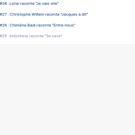
28 : Lorie raconte "Je vais vite"
#27 : Christophe Willem raconte "Jacques a dit"
#26 : Chimène Badi raconte "Entre nous"
#25 : Indochine raconte "3e sexe"
#24 : Zaho raconte "C'est chelou"
#23 : Patrick Bruel raconte "Au café des délices"
#22 : Kyo raconte "Le chemin"
#21 : Nolwenn Leroy raconte "Cassé"
#20 : Patrick Hernandez raconte "Born to be alive"
#19 : Lorie raconte "Près de moi"
#18 : Michael Jones raconte "A nos actes manqués" (avec Jean-Jacque
#17 : Khaled raconte "Aïcha"
#16 : Corneille raconte "Parce qu'on vient de loin"