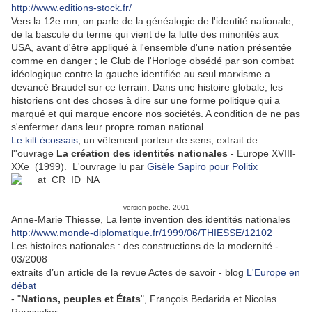
http://www.editions-stock.fr/
Vers la 12e mn, on parle de la généalogie de l'identité nationale,
de la bascule du terme qui vient de la lutte des minorités aux
USA, avant d'être appliqué à l'ensemble d'une nation présentée
comme en danger ; le Club de l'Horloge obsédé par son combat
idéologique contre la gauche identifiée au seul marxisme a
devancé Braudel sur ce terrain. Dans une histoire globale, les
historiens ont des choses à dire sur une forme politique qui a
marqué et qui marque encore nos sociétés. A condition de ne pas
s'enfermer dans leur propre roman national.
Le kilt écossais
, un vêtement porteur de sens, extrait de
l''ouvrage
La création des identités nationales
- Europe XVIII-
XXe (1999). L'ouvrage lu par
Gisèle Sapiro pour Politix
version poche, 2001
Anne-Marie Thiesse, La lente invention des identités nationales
http://www.monde-diplomatique.fr/1999/06/THIESSE/12102
Les histoires nationales : des constructions de la modernité -
03/2008
extraits d’un article de la revue Actes de savoir - blog
L'Europe en
débat
- "
Nations, peuples et États
", François Bedarida et Nicolas