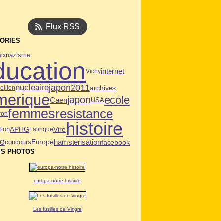
Flux RSS
ORIES
aix
nazisme
ducation
internet
Vichy
nucleaire
japon2011
archives
eillon
merique
ecole
japon
Caen
USA
femmes
resistance
ron
histoire
tion
APHG
Vire
Fabrique
ie
hamsterisation
facebook
Europe
concours
S PHOTOS
europa-notre histoire
Les fusilles de Vingre