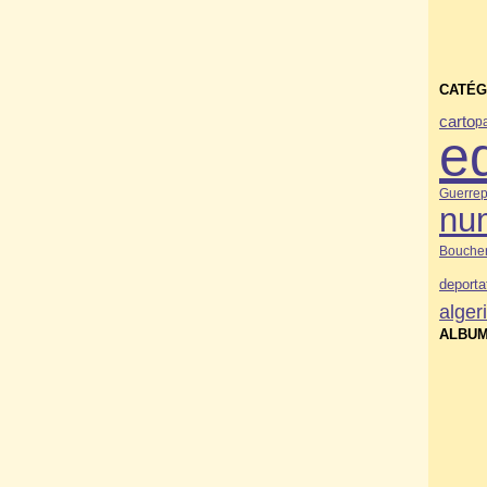
CATÉG
carto
p
e
Guerre
p
nu
Bouche
deporta
alger
ALBUM