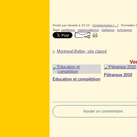
Posté par clioweb à 10:10 -
Commentaires [
…
]
- Permalien [
Tags:
confiance
,
etatprovidence
,
mefiance
,
schnapper
Montreuil-Bellay, site classé
Vou
Pétrarque 2010
Education et compétition
Ajouter un commentaire