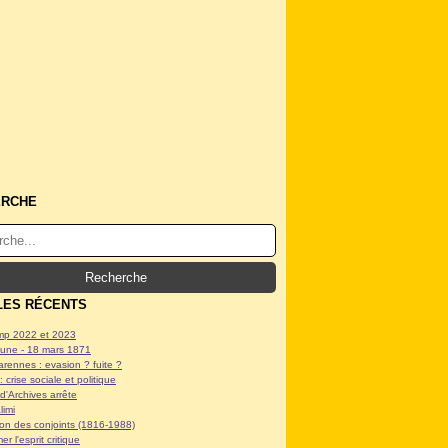
ERCHE
LES RÉCENTS
p 2022 et 2023
ne - 18 mars 1871
arennes : evasion ? fuite ?
: crise sociale et politique
d'Archives arrête
limi
tion des conjoints (1816-1988)
er l'esprit critique