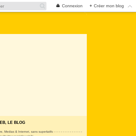
Connexion
+
Créer mon blog
EB, LE BLOG
ire, Medias & Internet, sans superlatifs - - - - - - - - - - - - - - - -