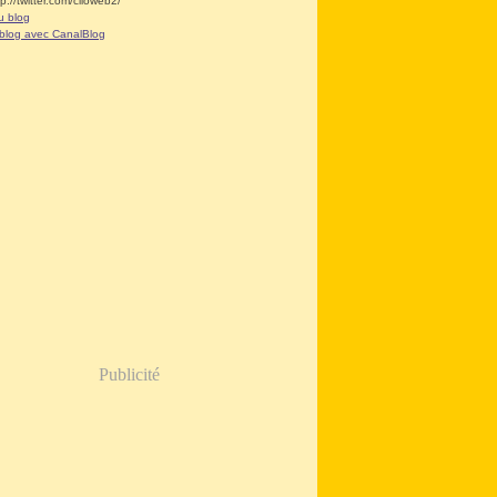
tp://twitter.com/clioweb2/
u blog
 blog avec CanalBlog
Publicité