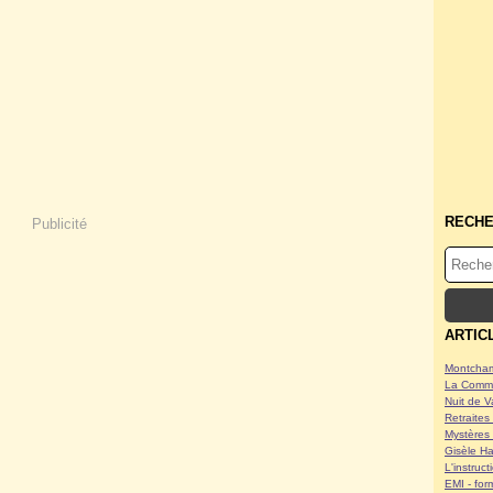
RECH
Publicité
ARTIC
Montcham
La Commu
Nuit de V
Retraites 
Mystères 
Gisèle Ha
L'instruc
EMI - form