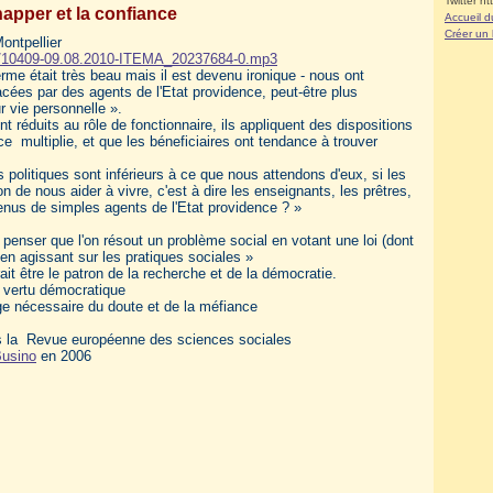
Twitter ht
apper et la confiance
Accueil d
Créer un
ontpellier
t09/10409-09.08.2010-ITEMA_20237684-0.mp3
rme était très beau mais il est devenu ironique - nous ont
cées par des agents de l'Etat providence, peut-être plus
 vie personnelle ».
t réduits au rôle de fonctionnaire, ils appliquent des dispositions
ce multiplie, et que les béneficiaires ont tendance à trouver
 politiques sont inférieurs à ce que nous attendons d'eux, si les
de nous aider à vivre, c'est à dire les enseignants, les prêtres,
venus de simples agents de l'Etat providence ? »
e penser que l'on résout un problème social en votant une loi (dont
 en agissant sur les pratiques sociales »
t être le patron de la recherche et de la démocratie.
e vertu démocratique
oge nécessaire du doute et de la méfiance
 la Revue européenne des sciences sociales
Busino
en 2006