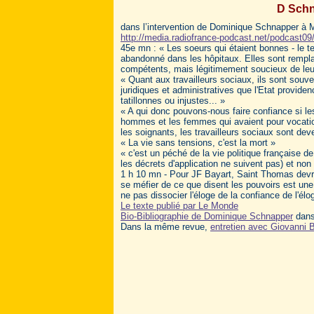
D Schn
dans l’intervention de Dominique Schnapper à M
http://media.radiofrance-podcast.net/podcas
45e mn : « Les soeurs qui étaient bonnes - le te
abandonné dans les hôpitaux. Elles sont rempla
compétents, mais légitimement soucieux de leur
« Quant aux travailleurs sociaux, ils sont souven
juridiques et administratives que l'Etat providen
tatillonnes ou injustes... »
« A qui donc pouvons-nous faire confiance si les
hommes et les femmes qui avaient pour vocation 
les soignants, les travailleurs sociaux sont de
« La vie sans tensions, c'est la mort »
« c'est un péché de la vie politique française d
les décrets d'application ne suivent pas) et non
1 h 10 mn - Pour JF Bayart, Saint Thomas devrai
se méfier de ce que disent les pouvoirs est un
ne pas dissocier l'éloge de la confiance de l'él
Le texte publié par Le Monde
Bio-Bibliographie de Dominique Schnapper
dans
Dans la même revue,
entretien avec Giovanni 