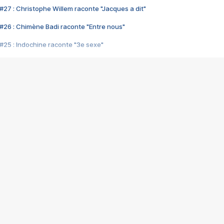
#27 : Christophe Willem raconte "Jacques a dit"
#26 : Chimène Badi raconte "Entre nous"
#25 : Indochine raconte "3e sexe"
#24 : Zaho raconte "C'est chelou"
#23 : Patrick Bruel raconte "Au café des délices"
#22 : Kyo raconte "Le chemin"
#21 : Nolwenn Leroy raconte "Cassé"
#20 : Patrick Hernandez raconte "Born to be alive"
#19 : Lorie raconte "Près de moi"
#18 : Michael Jones raconte "A nos actes manqués" (avec Jean-Jacque
#17 : Khaled raconte "Aïcha"
#16 : Corneille raconte "Parce qu'on vient de loin"