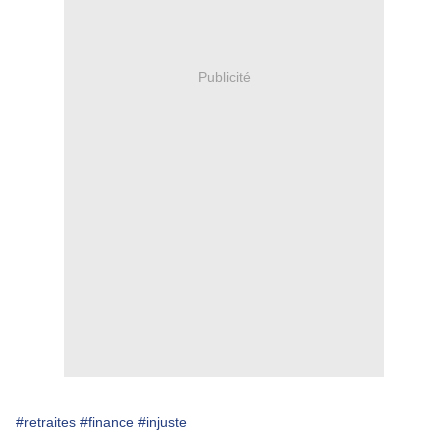
Publicité
#retraites
#finance
#injuste