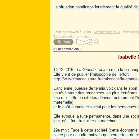
La situation handicape lourdement la qualité de
.
Posté par clioweb à 08:05 -
Commentaires [
…
]
- Permalien [
Tags:
precarite
,
chercheurs
21 décembre 2016
Isabelle 
14.12.2016 -
La Grande Table
a reçu la philoso
Elle vient de publier Philosophie de l’effort
http://www.franceculture.fr/emissions/la-grande-
L'ancienne joueuse de tennis voit dans le sport 
un révélateur des tendances les plus extrêmes de
25e mn : Elle en cite les dérives, notamment l'
maternelle)
et le coût humain et social pour les personne
Elle évoque la fuite permanente, dans une socié
jour, où il faut travailler en marchant...
29e mn : Face à cette société (cette économie 
place pour des alternatives qui permettent de ne