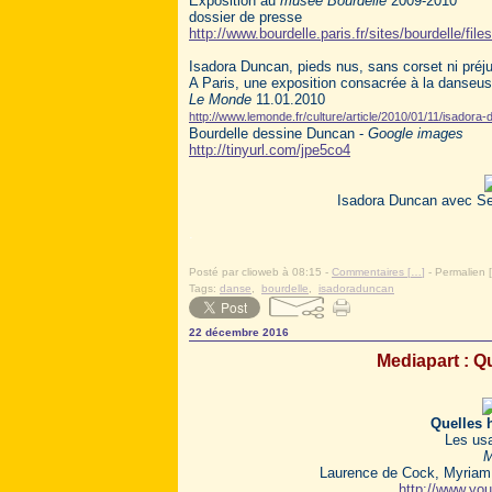
Exposition au
musée Bourdelle
2009-2010
dossier de presse
http://www.bourdelle.paris.fr/sites/bourdelle/
Isadora Duncan, pieds nus, sans corset ni préj
A Paris, une exposition consacrée à la danseus
Le Monde
11.01.2010
http://www.lemonde.fr/culture/article/2010/01/11/isado
Bourdelle dessine Duncan -
Google images
http://tinyurl.com/jpe5co4
Isadora Duncan avec Se
.
Posté par clioweb à 08:15 -
Commentaires [
…
]
- Permalien [
Tags:
danse
,
bourdelle
,
isadoraduncan
22 décembre 2016
Mediapart : Qu
Quelles h
Les usa
M
Laurence de Cock, Myriam 
http://www.y