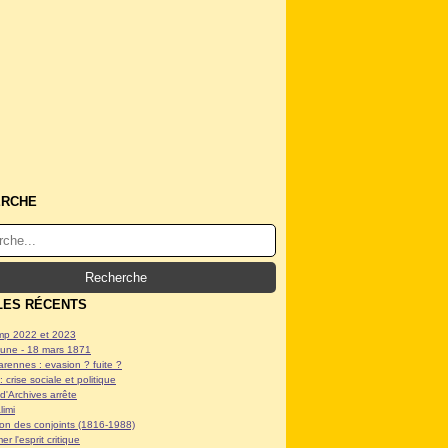
ERCHE
LES RÉCENTS
p 2022 et 2023
ne - 18 mars 1871
arennes : evasion ? fuite ?
: crise sociale et politique
d'Archives arrête
limi
tion des conjoints (1816-1988)
er l'esprit critique