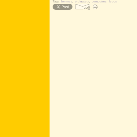
Tags:
femmes
,
ordinateur
,
computers
,
legos