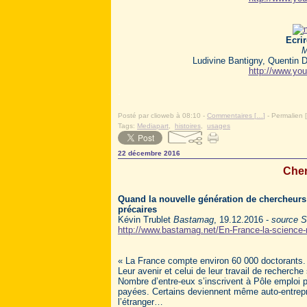
Ecrir
M
Ludivine Bantigny, Quentin 
http://www.y
.
Posté par clioweb à 08:10 -
Commentaires [
…
]
- Permalien [
Tags:
Mediapart
,
histoires
,
usages
22 décembre 2016
Cher
Quand la nouvelle génération de chercheurs 
précaires
Kévin Trublet
Bastamag
, 19.12.2016 -
source S
http://www.bastamag.net/En-France-la-science-r
« La France compte environ 60 000 doctorants.
Leur avenir et celui de leur travail de recherch
Nombre d’entre-eux s’inscrivent à Pôle emploi p
payées. Certains deviennent même auto-entrepre
l’étranger…