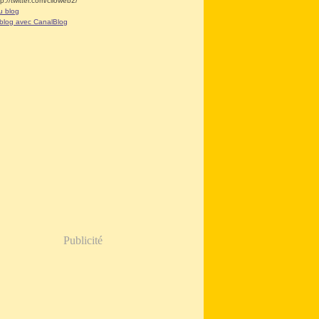
tp://twitter.com/clioweb2/
u blog
 blog avec CanalBlog
Publicité