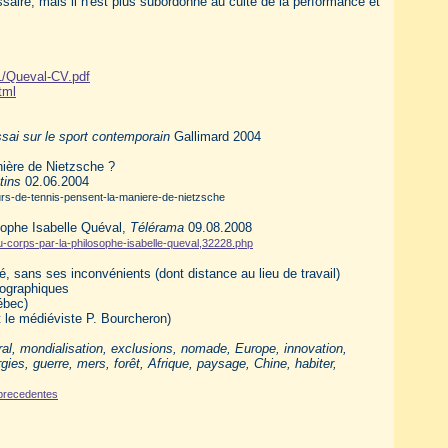
essaire, mais il n'est plus subordonné au culte de la performance et
1/Queval-CV.pdf
tml
sai sur le sport contemporain
Gallimard 2004
nière de Nietzsche ?
tins
02.06.2004
eurs-de-tennis-pensent-la-maniere-de-nietzsche
osophe Isabelle Quéval,
Télérama
09.08.2008
du-corps-par-la-philosophe-isabelle-queval,32228.php
té, sans ses inconvénients (dont distance au lieu de travail)
ographiques
ébec)
 le médiéviste P. Bourcheron)
, mondialisation, exclusions, nomade, Europe, innovation,
gies, guerre, mers, forêt, Afrique, paysage, Chine, habiter,
s-precedentes