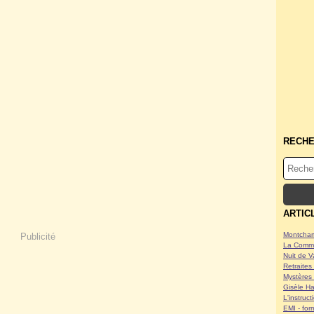
RECH
ARTIC
Montcham
Publicité
La Commu
Nuit de V
Retraites 
Mystères 
Gisèle Ha
L'instruc
EMI - form