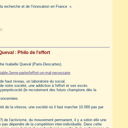
 la recherche et de l’innovation en France ».
#
]
Queval : Philo de l'effort
phe Isabelle Queval (Paris-Descartes).
table-2eme-partie/leffort-un-mal-necessaire
de haut niveau, un laboratoire du social,
 notre société, une addiction à l'effort et ses excès.
hyperprécocité (le recrutement des futurs champions dès la
s concernées.
té de la vitesse, une société où il faut marcher 10 000 pas par
?) de l'activisme, du mouvement permanent, il y a selon elle une
 pas dépendre de la compétition inter-individuelle. Dans cette