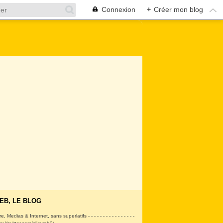
Connexion
+
Créer mon blog
EB, LE BLOG
ire, Medias & Internet, sans superlatifs - - - - - - - - - - - - - - - -