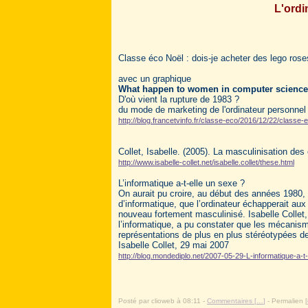
L'ordi
Classe éco Noël : dois-je acheter des lego roses
avec un graphique
What happen to women in computer science
D'où vient la rupture de 1983 ?
du mode de marketing de l'ordinateur personnel
http://blog.francetvinfo.fr/classe-eco/2016/12/22/classe-
Collet, Isabelle. (2005). La masculinisation des 
http://www.isabelle-collet.net/isabelle.collet/these.html
L’informatique a-t-elle un sexe ?
On aurait pu croire, au début des années 1980,
d’informatique, que l’ordinateur échapperait au
nouveau fortement masculinisé. Isabelle Collet,
l’informatique, a pu constater que les mécanism
représentations de plus en plus stéréotypées d
Isabelle Collet, 29 mai 2007
http://blog.mondediplo.net/2007-05-29-L-informatique-a-t
.
Posté par clioweb à 08:11 -
Commentaires [
…
]
- Permalien [