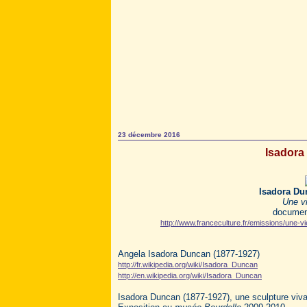
23 décembre 2016
Isadora
Isadora Dun
Une v
document
http://www.franceculture.fr/emissions/une-
Angela Isadora Duncan (1877-1927)
http://fr.wikipedia.org/wiki/Isadora_Duncan
http://en.wikipedia.org/wiki/Isadora_Duncan
Isadora Duncan (1877-1927), une sculpture viv