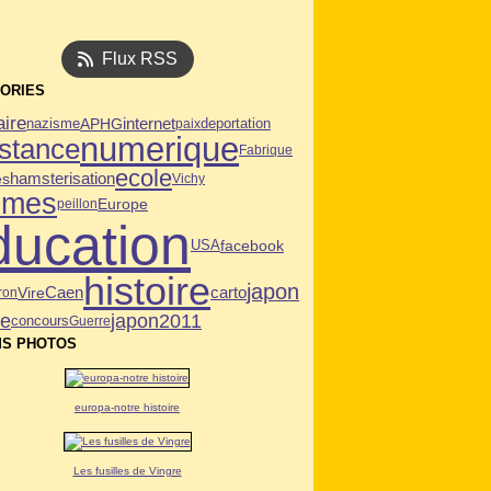
Flux RSS
ORIES
aire
APHG
internet
deportation
nazisme
paix
numerique
istance
Fabrique
ecole
es
hamsterisation
Vichy
mmes
Europe
peillon
ducation
USA
facebook
histoire
japon
Caen
Vire
carto
ron
ie
japon2011
concours
Guerre
S PHOTOS
europa-notre histoire
Les fusilles de Vingre