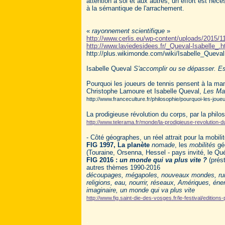
attention à soi et aux autres, un effort est néc
à la sémantique de l'arrachement.
.
«
rayonnement scientifique
»
http://www.cerlis.eu/wp-content/uploads/2015/1
http://www.laviedesidees.fr/_Queval-Isabelle_.h
http://plus.wikimonde.com/wiki/Isabelle_Queval
Isabelle Queval
S'accomplir ou se dépasser. Es
Pourquoi les joueurs de tennis pensent à la ma
Christophe Lamoure et Isabelle Queval,
Les Ma
http://www.franceculture.fr/philosophie/pourquoi-les-jou
La prodigieuse révolution du corps, par la phil
http://www.telerama.fr/monde/la-prodigieuse-revolution-
- Côté géographes, un réel attrait pour la mobili
FIG 1997, La planète
nomade
, les
mobilités
gé
(Touraine, Orsenna, Hessel - pays invité, le Qu
FIG 2016 :
un monde qui va plus vite ?
(prést
autres thèmes 1990-2016
découpages, mégapoles, nouveaux mondes, rural
religions, eau, nourrir, réseaux, Amériques, éner
imaginaire, un monde qui va plus vite
http://www.fig.saint-die-des-vosges.fr/le-festival/edition
.