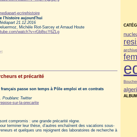
e l'histoire aujourd'hui
édiapart 21.12.2016
CATÉG
Deluermoz, Michèle Riot-Sarcey et Arnaud Houte
outube.com/watch?v=rGb8scY6ZLg
nucle
res
archiv
#
]
fe
e
cheurs et précarité
Bouche
alger
français passe son temps à Pôle emploi et en contrats
ALBUM
. Poublanc Twitter
epose-sur-la-precarite
e sont compromis : une grande précarité règne.
our terminer leur thèse, d’autres enchaînent des vacations sous-
neurs et quelques uns rejoignent des laboratoires de recherche à