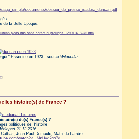
files/page_simple/documents/dossier_de_presse_isadora_duncan.pdf
ugés
e de la Belle Epoque.
ra-duncan-pieds-nus-sans-corset-ni-prejuges_1290116_3246.html
rgueï Essenine en 1923 - source
Wikipedia
#
]
elles histoire(s) de France ?
istoire(s) de(s) France(s) ?
ges politiques de l'histoire
édiapart 21.12.2016
Cottias, Jean-Paul Demoule, Mathilde Larrère
outube.com/watch?v=IMpHyq2gq7g