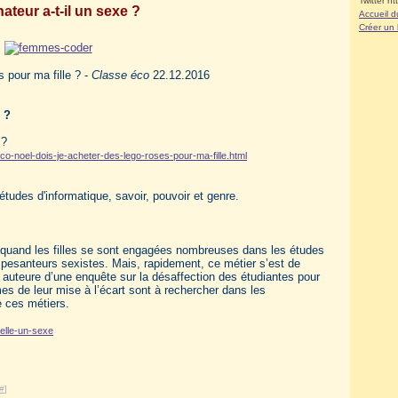
Twitter ht
nateur a-t-il un sexe ?
Accueil d
Créer un
 pour ma fille ? -
Classe éco
22.12.2016
 ?
 ?
eco-noel-dois-je-acheter-des-lego-roses-pour-ma-fille.html
études d'informatique, savoir, pouvoir et genre.
 quand les filles se sont engagées nombreuses dans les études
x pesanteurs sexistes. Mais, rapidement, ce métier s’est de
 auteure d’une enquête sur la désaffection des étudiantes pour
es de leur mise à l’écart sont à rechercher dans les
e ces métiers.
-elle-un-sexe
#
]