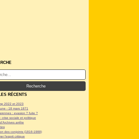
ERCHE
LES RÉCENTS
p 2022 et 2023
ne - 18 mars 1871
arennes : evasion ? fuite ?
: crise sociale et politique
d'Archives arrête
limi
tion des conjoints (1816-1988)
er l'esprit critique