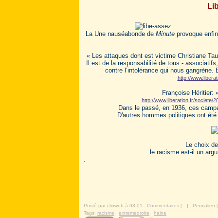
Li
La Une nauséabonde de
Minute
provoque enfin
« Les attaques dont est victime Christiane T
Il est de la responsabilité de tous - associatif
contre l’intolérance qui nous gangrène.
http://www.libera
Françoise Héritier:
http://www.liberation.fr/societ
Dans le passé, en 1936, ces campa
D'autres hommes politiques ont été 
Le choix d
le racisme est-il un arg
.
Posté par clioweb à 08:01 -
Commentaires [
…
]
- Permalien [
Tags:
racisme
,
extremedroite
,
haine