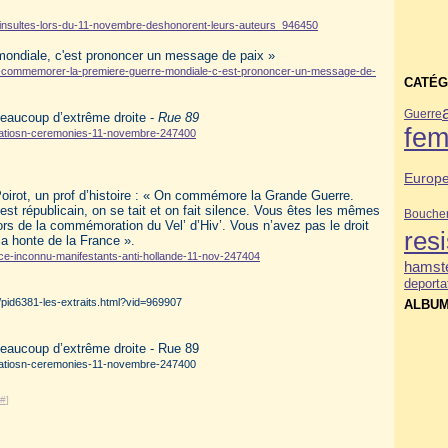
les-insultes-lors-du-11-novembre-deshonorent-leurs-auteurs_946450
mondiale, c'est prononcer un message de paix »
ande-commemorer-la-premiere-guerre-mondiale-c-est-prononcer-un-message-de-
CATÉG
Guerre
beaucoup d’extrême droite -
Rue 89
fe
statiosn-ceremonies-11-novembre-247400
Europ
Poirot, un prof d’histoire : « On commémore la Grande Guerre.
est républicain, on se tait et on fait silence. Vous êtes les mêmes
Bouche
lors de la commémoration du Vel’ d’Hiv’. Vous n’avez pas le droit
res
la honte de la France ».
ce-inconnu-manifestants-anti-hollande-11-nov-247404
hamste
deporta
al/pid6381-les-extraits.html?vid=969907
ALBUM
beaucoup d’extrême droite - Rue 89
statiosn-ceremonies-11-novembre-247400
#
]