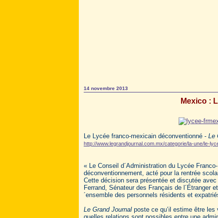
14 novembre 2013
Mexico : 
Le Lycée franco-mexicain déconventionné -
Le 
http://www.legrandjournal.com.mx/categorie/la-une/le-l
« Le Conseil d´Administration du Lycée Franco-
déconventionnement, acté pour la rentrée scola
Cette décision sera présentée et discutée avec
Ferrand, Sénateur des Français de l´Étranger et
´ensemble des personnels résidents et expatriés
Le Grand Journal
poste ce qu’il estime être les 
quelles relations sont possibles entre une admini