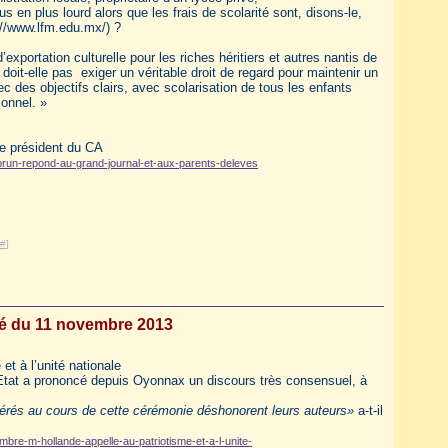
us en plus lourd alors que les frais de scolarité sont, disons-le,
p://www.lfm.edu.mx/) ?
xportation culturelle pour les riches héritiers et autres nantis de
it-elle pas exiger un véritable droit de regard pour maintenir un
des objectifs clairs, avec scolarisation de tous les enfants
onnel. »
le président du CA
ebrun-repond-au-grand-journal-et-aux-parents-deleves
#
]
né du 11 novembre 2013
et à l’unité nationale
Etat a prononcé depuis Oyonnax un discours très consensuel, à
oférés au cours de cette cérémonie déshonorent leurs auteurs»
a-t-il
embre-m-hollande-appelle-au-patriotisme-et-a-l-unite-