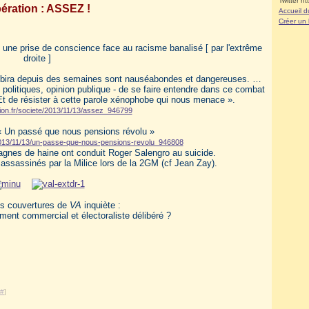
Twitter ht
bération : ASSEZ !
Accueil d
Créer un
 une prise de conscience face au racisme banalisé [ par l'extrême
droite ]
aubira depuis des semaines sont nauséabondes et dangereuses. …
s, politiques, opinion publique - de se faire entendre dans ce combat
 Et de résister à cette parole xénophobe qui nous menace ».
tion.fr/societe/2013/11/13/assez_946799
 « Un passé que nous pensions révolu »
e/2013/11/13/un-passe-que-nous-pensions-revolu_946808
gnes de haine ont conduit Roger Salengro au suicide.
assassinés par la Milice lors de la 2GM (cf Jean Zay).
es couvertures de
VA
inquiète :
ument commercial et électoraliste délibéré ?
#
]