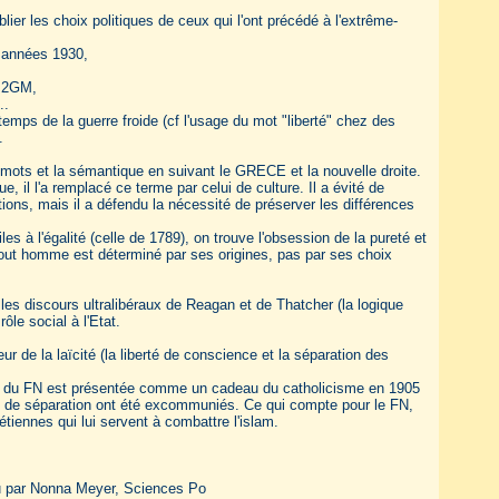
lier les choix politiques de ceux qui l'ont précédé à l'extrême-
s années 1930,
a 2GM,
..
emps de la guerre froide (cf l'usage du mot "liberté" chez des
.
ots et la sémantique en suivant le GRECE et la nouvelle droite.
e, il l'a remplacé ce terme par celui de culture. Il a évité de
ations, mais il a défendu la nécessité de préserver les différences
s à l'égalité (celle de 1789), on trouve l'obsession de la pureté et
tout homme est déterminé par ses origines, pas par ses choix
les discours ultralibéraux de Reagan et de Thatcher (la logique
ôle social à l'Etat.
r de la laïcité (la liberté de conscience et la séparation des
ité du FN est présentée comme un cadeau du catholicisme en 1905
 loi de séparation ont été excommuniés. Ce qui compte pour le FN,
étiennes qui lui servent à combattre l'islam.
vu par Nonna Meyer, Sciences Po