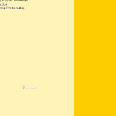
tp://twitter.com/clioweb2/
u blog
 blog avec CanalBlog
Publicité