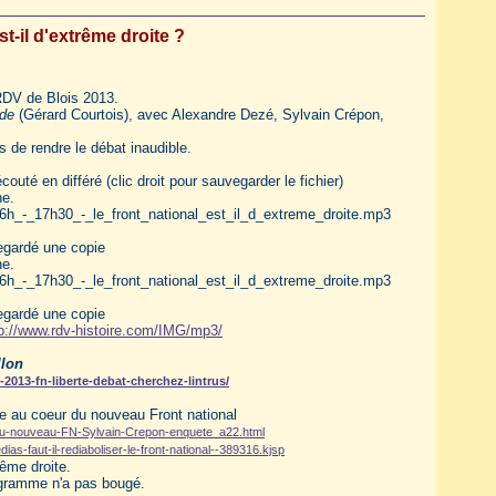
t-il d'extrême droite ?
DV de Blois 2013.
de
(Gérard Courtois), avec Alexandre Dezé, Sylvain Crépon,
 de rendre le débat inaudible.
outé en différé (clic droit pour sauvegarder le fichier)
ne.
6h_-_17h30_-_le_front_national_est_il_d_extreme_droite.mp3
vegardé une copie
ne.
6h_-_17h30_-_le_front_national_est_il_d_extreme_droite.mp3
vegardé une copie
p://www.rdv-histoire.com/IMG/mp3/
llon
-2013-fn-liberte-debat-cherchez-lintrus/
e au coeur du nouveau Front national
-du-nouveau-FN-Sylvain-Crepon-enquete_a22.html
ias-faut-il-rediaboliser-le-front-national--389316.kjsp
ême droite.
ogramme n'a pas bougé.