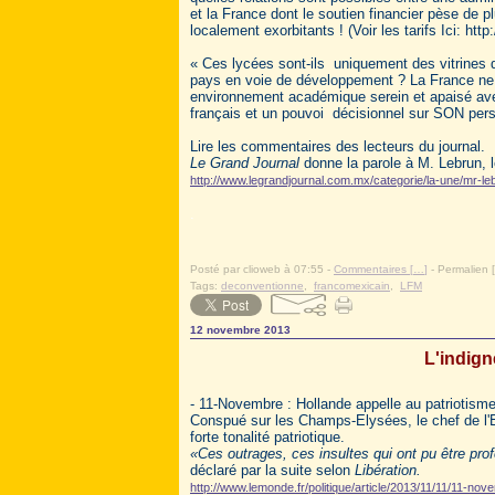
et la France dont le soutien financier pèse de pl
localement exorbitants ! (Voir les tarifs Ici: htt
« Ces lycées sont-ils uniquement des vitrines d’e
pays en voie de développement ? La France ne do
environnement académique serein et apaisé avec 
français et un pouvoi décisionnel sur SON pers
Lire les commentaires des lecteurs du journal.
Le Grand Journal
donne la parole à M. Lebrun, 
http://www.legrandjournal.com.mx/categorie/la-une/mr-l
.
Posté par clioweb à 07:55 -
Commentaires [
…
]
- Permalien [
Tags:
deconventionne
,
francomexicain
,
LFM
12 novembre 2013
L'indig
- 11-Novembre : Hollande appelle au patriotisme 
Conspué sur les Champs-Elysées, le chef de l'
forte tonalité patriotique.
«Ces outrages, ces insultes qui ont pu être pr
déclaré par la suite selon
Libération.
http://www.lemonde.fr/politique/article/2013/11/11/11-nov