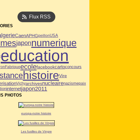
Flux RSS
ORIES
algerie
Caen
APHG
USA
peillon
numerique
mmes
japon
education
e
ecole
facebook
carto
ron
Fabrique
concours
histoire
istance
Vire
nucleaire
risation
archives
Vichy
nazisme
paix
japon2011
tion
internet
S PHOTOS
europa-notre histoire
Les fusilles de Vingre