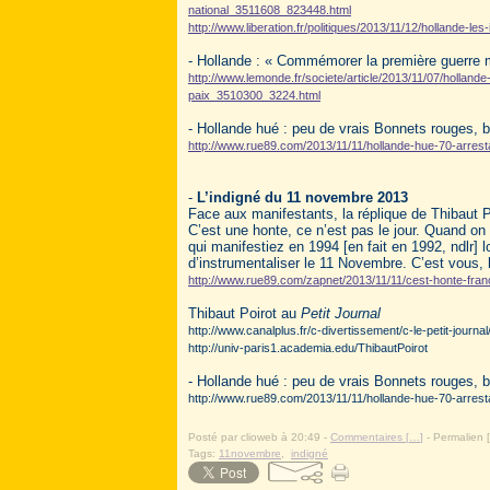
national_3511608_823448.html
http://www.liberation.fr/politiques/2013/11/12/hollande-
- Hollande : « Commémorer la première guerre 
http://www.lemonde.fr/societe/article/2013/11/07/holl
paix_3510300_3224.html
- Hollande hué : peu de vrais Bonnets rouges, 
http://www.rue89.com/2013/11/11/hollande-hue-70-arre
-
L’indigné du 11 novembre 2013
Face aux manifestants, la réplique de Thibaut 
C’est une honte, ce n’est pas le jour. Quand on 
qui manifestiez en 1994 [en fait en 1992, ndlr] 
d’instrumentaliser le 11 Novembre. C’est vous, 
http://www.rue89.com/zapnet/2013/11/11/cest-honte-fran
Thibaut Poirot au
Petit Journal
http://www.canalplus.fr/c-divertissement/c-le-petit-journ
http://univ-paris1.academia.edu/ThibautPoirot
- Hollande hué : peu de vrais Bonnets rouges, 
http://www.rue89.com/2013/11/11/hollande-hue-70-arre
Posté par clioweb à 20:49 -
Commentaires [
…
]
- Permalien [
Tags:
11novembre
,
indigné