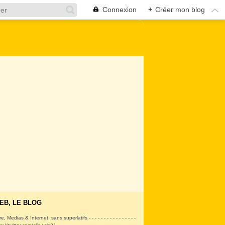
Connexion
+
Créer mon blog
EB, LE BLOG
ire, Medias & Internet, sans superlatifs - - - - - - - - - - - - - - - -