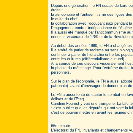
Depuis une génération, le FN essaie de faire oub
droite :
la xénophobie et l'antisémitisme des ligues de
le culte du chef,
la collaboration avec l'occupant nazi pendant l
l'engagement contre l'indépendance de l'Algérie.
Il a aussi été marqué par l'anticommunisme au t
ennemis viscéraux de 1789 et de la Révolution)
Au début des années 1990, le FN a changé les m
Il a arrêté de parler de racisme au sens biologiqu
continuer à parler de hiérarchie entre les popul
entre les cultures (différentialisme culturel).
A la source de ces discours viscéralement hostile
la phobie du métissage. Pour l'extrême droite, 
personnels.
Sur le plan de l'économie, le FN a aussi adopté 
patronale) avant d'envisager de donner plus de r
Le FN a aussi tenté de capter le combat en faveu
églises et de l'Etat).
Caroline Fourest y voit une tromperie. La laïc
: c'est oublier que les députés qui ont voté la
c'est de pouvoir mettre en avant les racines chr
66e minute
L'électorat du FN, invariants et changements 