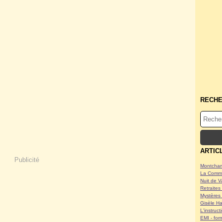
RECH
ARTIC
Publicité
Montcham
La Commu
Nuit de V
Retraites 
Mystères 
Gisèle Ha
L'instruc
EMI - form