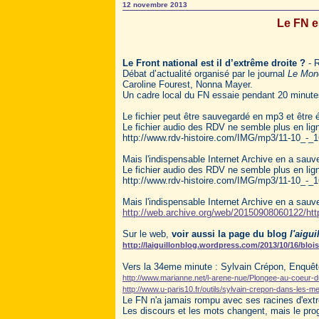
12 novembre 2013
Le FN es
Le Front national est il d’extrême droite ?
- R
Débat d’actualité organisé par le journal
Le Mon
Caroline Fourest, Nonna Mayer.
Un cadre local du FN essaie pendant 20 minutes
Le fichier peut être sauvegardé en mp3 et être éc
Le fichier audio des RDV ne semble plus en lig
http://www.rdv-histoire.com/IMG/mp3/11-10_-_1
Mais l'indispensable Internet Archive en a sau
Le fichier audio des RDV ne semble plus en lig
http://www.rdv-histoire.com/IMG/mp3/11-10_-_1
Mais l'indispensable Internet Archive en a sau
http://web.archive.org/web/20150908060122/htt
Sur le web,
voir aussi la page du blog
l'aigui
http://laiguillonblog.wordpress.com/2013/10/16/blois
Vers la 34eme minute : Sylvain Crépon, Enquêt
http://www.marianne.net/l-arene-nue/Plongee-au-coeur
http://www.u-paris10.fr/outils/sylvain-crepon-dans-les-med
Le FN n'a jamais rompu avec ses racines d'extr
Les discours et les mots changent, mais le pr