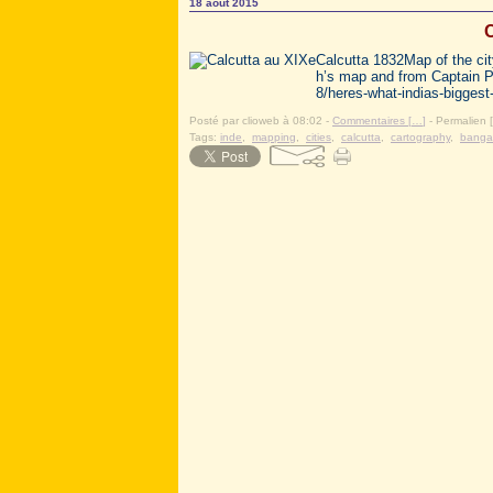
18 août 2015
C
Calcutta 1832Map of the cit
h’s map and from Captain P
8/heres-what-indias-biggest-
Posté par clioweb à 08:02 -
Commentaires [
…
]
- Permalien [
Tags:
inde
,
mapping
,
cities
,
calcutta
,
cartography
,
banga