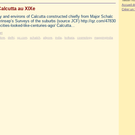
Twitter ht
Accueil d
alcutta au XIXe
Créer un
y and environs of Calcutta constructed chiefly from Major Schalc
rinsep’s Surveys of the suburbs (source JCF) http://qz.com/47830
cities-looked-like-centuries-ago/ Calcutta...
#
]
lore
,
delhi
,
qz.com
,
schalch
,
alipore
,
india
,
kolkata
,
cosmology
,
mappingindia