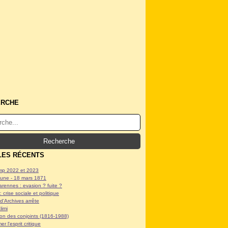
ERCHE
LES RÉCENTS
p 2022 et 2023
ne - 18 mars 1871
arennes : evasion ? fuite ?
: crise sociale et politique
d'Archives arrête
limi
tion des conjoints (1816-1988)
er l'esprit critique