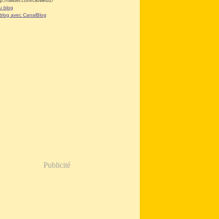
tp://twitter.com/clioweb2/
u blog
 blog avec CanalBlog
Publicité