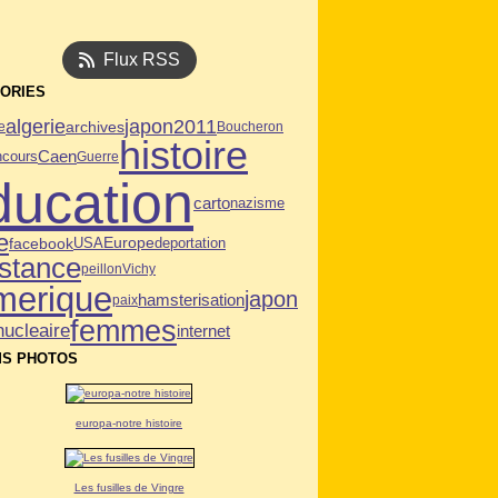
Flux RSS
ORIES
algerie
japon2011
archives
e
Boucheron
histoire
Caen
ncours
Guerre
ducation
carto
nazisme
e
facebook
USA
deportation
Europe
istance
peillon
Vichy
merique
japon
hamsterisation
paix
femmes
nucleaire
internet
S PHOTOS
europa-notre histoire
Les fusilles de Vingre