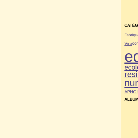
CATÉG
Fabriqu
Vire
co
e
ecol
res
nu
APHG
ALBUM