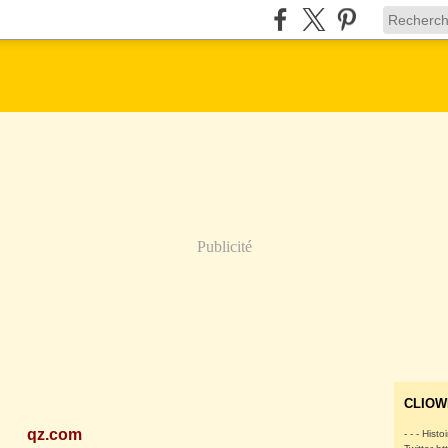
Publicité
CLIOW
qz.com
- - - Histo