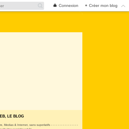
Connexion
+
Créer mon blog
EB, LE BLOG
ire, Medias & Internet, sans superlatifs - - - - - - - - - - - - - - - -