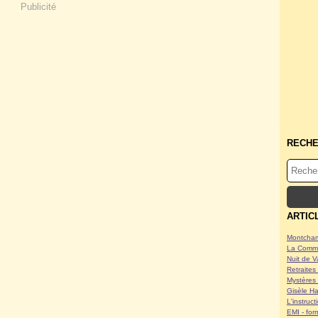
Publicité
RECH
ARTIC
Montcham
La Commu
Nuit de V
Retraites 
Mystères 
Gisèle Ha
L'instruc
EMI - form