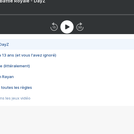
 Battle Royale - DayZ
 DayZ
 a 13 ans (et vous l'avez ignoré)
e (littéralement)
im Rayan
 toutes les règles
s les jeux vidéo
us choquant de Rockstar ? - Le scandale BULLY
e plus moche de Steam
du RÊVE tourne au CAUCHEMAR